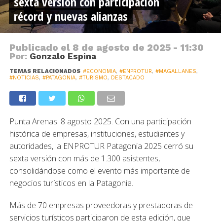
sexta versión con participación
récord y nuevas alianzas
Publicado el
8 de agosto de 2025 - 11:30
Por:
Gonzalo Espina
TEMAS RELACIONADOS
#ECONOMIA
,
#ENPROTUR
,
#MAGALLANES
,
#NOTICIAS
,
#PATAGONIA
,
#TURISMO
,
DESTACADO
Punta Arenas. 8 agosto 2025. Con una participación
histórica de empresas, instituciones, estudiantes y
autoridades, la ENPROTUR Patagonia 2025 cerró su
sexta versión con más de 1.300 asistentes,
consolidándose como el evento más importante de
negocios turísticos en la Patagonia.
Más de 70 empresas proveedoras y prestadoras de
servicios turísticos participaron de esta edición, que