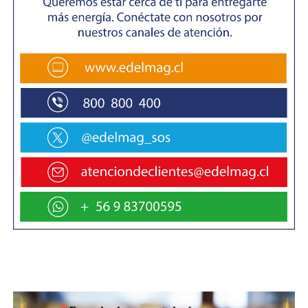
La jornada incluyó charlas abiertas para estudiantes de
liceos técnico-profesionales, quienes conocieron las
oportunidades laborales, nuevos productos y el impacto
real de la industria turística en el desarrollo regional.
Además, durante el encuentro se firmó un convenio de
colaboración entre HYST y RedSalud, con el objetivo de
establecer una alianza estratégica que beneficie tanto a
los turistas como a los colaboradores de las empresas
que son parte de HYST. Este acuerdo permitirá ofrecer
servicios médicos preferentes para turistas nacionales y
extranjeros que visiten la región.
De esta forma, con nuevas alianzas estratégicas y una
participación activa del sector turístico regional, la
ENPROTUR Patagonia reafirmó su rol como un espacio
indispensable para el desarrollo, innovación y proyección
del turismo en Magallanes, y ya anunció su séptima