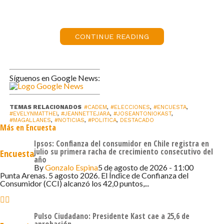
vs 34%), Matthei la derrotaría por 9pts (46% vs 37%) y
Parisi por 3pts (39% vs 36%). Kaiser, en cambio perdería
frente a ella por 6pts (41% vs 35%).
CONTINUE READING
Además, 64% (-1pto) declara mucho interés en las
elecciones y 89% (+1pto) dice que tiene totalmente
Síguenos en Google News:
decidido ir a votar.
Por su parte, en la segunda semana de agosto, 35%
TEMAS RELACIONADOS
#CADEM
,
#ELECCIONES
,
#ENCUESTA
,
#EVELYNMATTHEI
,
#JEANNETTEJARA
,
#JOSEANTONIOKAST
,
(+3pts) aprueba la gestión del Presidente Boric y 62%
#MAGALLANES
,
#NOTICIAS
,
#POLITICA
,
DESTACADO
Más en Encuesta
(-4pts) lo desaprueba.
Ipsos: Confianza del consumidor en Chile registra en
En evaluación de instituciones, Bomberos (99%), la PDI
julio su primera racha de crecimiento consecutivo del
Encuesta
año
(79%, +6pts) y Carabineros (77%, +5pts) son las mejores
By
Gonzalo Espina
5 de agosto de 2026 - 11:00
Punta Arenas. 5 agosto 2026. El Índice de Confianza del
evaluadas, mientras los partidos políticos siguen siendo
Consumidor (CCI) alcanzó los 42,0 puntos,...
los peor evaluados con 15% de aprobación. La Armada
(73%, -10pts), la Fuerza Aérea (68%, -11pts), el Ejército
(66%, -10pts) y Gendarmería (51%, -13pts) registran las
Pulso Ciudadano: Presidente Kast cae a 25,6 de