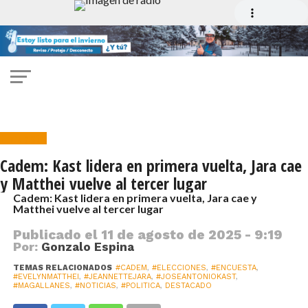
Encuesta
Cadem: Kast lidera en primera vuelta, Jara cae
y Matthei vuelve al tercer lugar
Cadem: Kast lidera en primera vuelta, Jara cae y
Matthei vuelve al tercer lugar
Publicado el
11 de agosto de 2025 - 9:19
Por:
Gonzalo Espina
TEMAS RELACIONADOS
#CADEM
,
#ELECCIONES
,
#ENCUESTA
,
#EVELYNMATTHEI
,
#JEANNETTEJARA
,
#JOSEANTONIOKAST
,
#MAGALLANES
,
#NOTICIAS
,
#POLITICA
,
DESTACADO