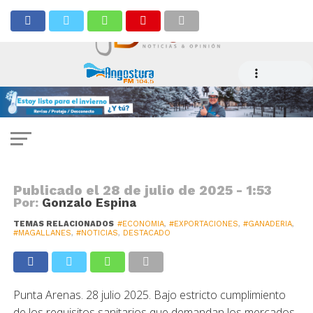
ECONOMÍA
Más de 7 mil ovinos fueron
exportados desde Magallanes en
primer semestre de 2025
Publicado el
28 de julio de 2025 - 1:53
Por:
Gonzalo Espina
TEMAS RELACIONADOS
#ECONOMIA
,
#EXPORTACIONES
,
#GANADERIA
,
#MAGALLANES
,
#NOTICIAS
,
DESTACADO
Punta Arenas. 28 julio 2025. Bajo estricto cumplimiento
de los requisitos sanitarios que demandan los mercados