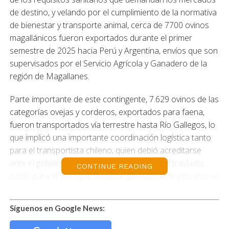
de destino, y velando por el cumplimiento de la normativa
de bienestar y transporte animal, cerca de 7700 ovinos
magallánicos fueron exportados durante el primer
semestre de 2025 hacia Perú y Argentina, envíos que son
supervisados por el Servicio Agrícola y Ganadero de la
región de Magallanes.
Parte importante de este contingente, 7.629 ovinos de las
categorías ovejas y corderos, exportados para faena,
fueron transportados vía terrestre hasta Río Gallegos, lo
que implicó una importante coordinación logística tanto
para el transportista chileno, quien debió acreditarse
ante el gobierno trasandino para efectuar el traslado,
CONTINUE READING
como para el SAG que fiscaliza que todo este proceso se
lleve adelante con altos estándares de sanidad y
bienestar animal.
Síguenos en Google News:
«Gracias a los acuerdos existentes entre Chile y