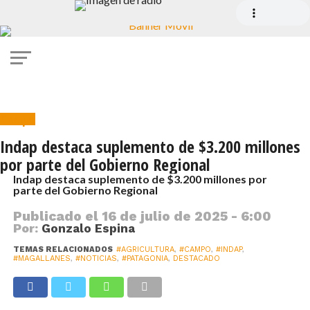
Campo
Indap destaca suplemento de $3.200 millones
por parte del Gobierno Regional
Indap destaca suplemento de $3.200 millones por
parte del Gobierno Regional
Publicado el
16 de julio de 2025 - 6:00
Por:
Gonzalo Espina
TEMAS RELACIONADOS
#AGRICULTURA
,
#CAMPO
,
#INDAP
,
#MAGALLANES
,
#NOTICIAS
,
#PATAGONIA
,
DESTACADO