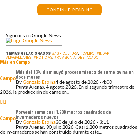
campesina está más presente y es tomada en
CONTINUE READING
cuenta. Ese es uno de los grandes avances del
último tiempo», señaló Delgado.
Durante la exposición, el director de INDAP
detalló los principales hitos de gestión del
Síguenos en Google News:
último año. Con más de $1.000 millones
ejecutados en 2024 en beneficio de 444
TEMAS RELACIONADOS
#AGRICULTURA
,
#CAMPO
,
#INDAP
,
agricultores y agricultoras, y un presupuesto en
#MAGALLANES
,
#NOTICIAS
,
#PATAGONIA
,
DESTACADO
Más en Campo
curso que ya supera los $1.175 millones en lo
Más del 13% disminuyó procesamiento de carne ovina en
que va de 2025, la cuenta pública destacó
doce meses
Campo
avances en seguridad hídrica, inversión
By
Gonzalo Espina
4 de agosto de 2026 - 4:00
Punta Arenas. 4 agosto 2026. En el segundo trimestre de
productiva, juventudes rurales, transición
2026, la producción de carne en...
agroecológica, capacitación, comercialización y
fortalecimiento organizacional.
Aumenta la inversión
Porvenir suma casi 1.200 metros cuadrados de
invernaderos nuevos
Campo
Uno de los anuncios más relevantes fue la
By
Gonzalo Espina
30 de julio de 2026 - 3:11
aprobación de un suplemento de $3.200
Punta Arenas. 30 julio 2026. Casi 1.200 metros cuadrados
de invernaderos se han construido durante este...
millones por parte del Gobierno Regional,