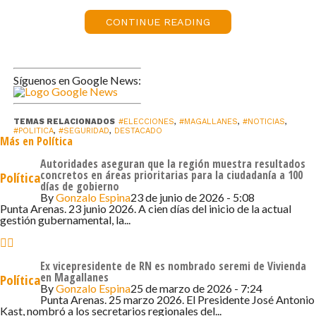
permeando nuestras principales instituciones y ya es
hora de que nos hagamos cargo”, concluyó la candidata.
CONTINUE READING
Matthei presentó medidas para combatir los intentos del
crimen organizado y el narcotráfico por infiltrar las
Síguenos en Google News:
fuerzas de Defensa y Seguridad.
Las medidas incluyen aplicar el test de pelo de drogas a
TEMAS RELACIONADOS
#ELECCIONES
,
#MAGALLANES
,
#NOTICIAS
,
#POLITICA
,
#SEGURIDAD
,
DESTACADO
todos los funcionarios públicos —civiles y uniformados—
Más en Política
que estén relacionados con la seguridad nacional, para
Autoridades aseguran que la región muestra resultados
detectar si tienen vínculos con el consumo o tráfico de
concretos en áreas prioritarias para la ciudadanía a 100
Política
días de gobierno
drogas, incluyendo a policías, militares, gendarmes,
By
Gonzalo Espina
23 de junio de 2026 - 5:08
fiscales y otros. También propuso ordenar a los mandos
Punta Arenas. 23 junio 2026. A cien días del inicio de la actual
gestión gubernamental, la...
militares y jefes de servicio que refuercen el control sobre
sus funcionarios, investigando si el nivel de vida que llevan
(autos, viajes, casas, gastos) corresponde a su sueldo.
Ex vicepresidente de RN es nombrado seremi de Vivienda
en Magallanes
Política
By
Gonzalo Espina
25 de marzo de 2026 - 7:24
Las medidas consideran también implementar el uso
Punta Arenas. 25 marzo 2026. El Presidente José Antonio
obligatorio del polígrafo (detector de mentiras) para
Kast, nombró a los secretarios regionales del...