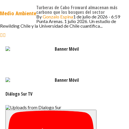
lesiones atribuibles a terceros, sin embargo,
Turberas de Cabo Froward almacenan más
carbono que los bosques del sector
Medio Ambiente
dejaremos todos los registros a disposición de
By
Gonzalo Espina
1 de julio de 2026 - 6:59
fiscalía para que pueda determinar las próximas
Punta Arenas. 1 julio 2026. Un estudio de
Rewilding Chile y la Universidad de Chile cuantifica...
acciones», agregó la autoridad regional de
Sernapesca.
El hallazgo del cetáceo se dio como parte de las
inspecciones que realiza la empresa para la
limpieza y retiro de desechos, la que se
encontró en un sector cercano a una de las
concesiones que fue dejada sin efecto el año
2023 para ser relocalizada.
Diálogo Sur TV