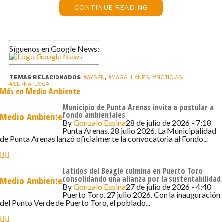
CONTINUE READING
resulten responsables por el delito de «dar
muerte a un cetáceo», tipificado en el artículo
135 bis de la Ley General de Pesca y Acuicultura
(LGPA), que sanciona la muerte o captura ilegal
Síguenos en Google News:
de estos animales marinos protegidos
De esta forma, el día sábado se acudió al lugar
TEMAS RELACIONADOS
#AYSEN
,
#MAGALLANES
,
#NOTICIAS
,
para realizar la toma de muestras y hacer
#SERNAPESCA
Más en Medio Ambiente
registro del estado del ejemplar, confirmando
Municipio de Punta Arenas invita a postular a
que el cetáceo corresponde a una hembra de la
fondo ambientales
Medio Ambiente
familia
Balaenopteridae
o también llamados
By
Gonzalo Espina
28 de julio de 2026 - 7:18
Punta Arenas. 28 julio 2026. La Municipalidad
rorcuales, con 11 metros de longitud, la cual se
de Punta Arenas lanzó oficialmente la convocatoria al Fondo...
encontró en su totalidad fuera del agua al
momento de la inspección, aunque expuesta a
mareas.
Latidos del Beagle culmina en Puerto Toro
consolidando una alianza por la sustentabilidad
Medio Ambiente
«Las primeras inspecciones del ejemplar
By
Gonzalo Espina
27 de julio de 2026 - 4:40
denotan un avanzado estado de
Puerto Toro. 27 julio 2026. Con la inauguración
del Punto Verde de Puerto Toro, el poblado...
descomposición, casi sin epidermis, por lo que
no fue posible verificar que pueda haber