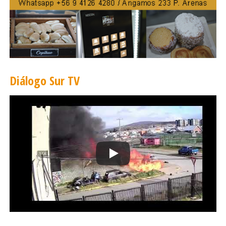
Santiago hasta el Aeropuerto Internacional Arturo
Merino Benítez, mejorando significativamente la
conectividad urbana e intermodal en la capital.
Derechos humanos
Se confirmó el cierre del penal Punta Peuco, como señal
Diálogo Sur TV
clara de compromiso con la justicia, la verdad y la
igualdad ante la ley, poniendo fin a privilegios para
condenados por violaciones a los derechos humanos.
Tecnología e innovación
Chile desarrollará, en colaboración con Brasil, un modelo
de lenguaje de inteligencia artificial con enfoque
latinoamericano. La iniciativa busca promover la
soberanía digital, el desarrollo tecnológico regional y el
uso ético de la IA.