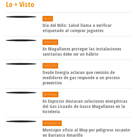
Bienestar animal
Lo + Visto
Se impulsará una política nacional de bienestar animal,
SALUD
que incluye la habilitación de cementerios municipales
Día del Niño: Salud llama a verificar
para mascotas, reconociendo el vínculo afectivo entre
etiquetado al comprar juguetes
personas y animales, y respondiendo a una creciente
SERVICIOS
demanda ciudadana.
En Magallanes proteger las instalaciones
sanitarias debe ser un hábito
Cuidado y salud mental
SERVICIOS
Desde Energía aclaran que revisión de
El Presidente anunció el lanzamiento del Sistema
medidores de gas responde a un proceso
Nacional de Cuidados («Chile Cuida»), que busca apoyar
preventivo
a personas cuidadoras y a quienes requieren cuidados.
EMPRESAS
Además, se ampliará la cobertura pública en salud
En Enprotur destacan soluciones energéticas
mental, con atención universal y enfoque en niños, niñas,
del Gas Licuado de Gasco Magallanes en la
jóvenes y personas mayores.
hotelería
EMERGENCIA
Cultura y acceso
Municipio oficio al Mop por peligroso socavón
en Barranco Amarillo