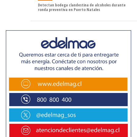
cuesta llegar con construcción a lugares tan aislados”.
Detectan bodega clandestina de alcoholes durante
ronda preventiva en Puerto Natales
También relevó avances clave en infraestructura de
salud, viviendas tuteladas y conectividad, mencionando el
proyecto de fibra óptica antártica y la futura
incorporación de 100 buses eléctricos, con una inversión
de 130 mil millones de pesos.
Quedan menos de 10 meses de gobierno, pero el
compromiso sigue intacto: vamos a trabajar hasta el
último día para seguir construyendo un país más justo e
inclusivo, con foco en las personas y las regiones”, afirmó
Ruiz Pivcevic.
Entre los aspectos más relevantes de esta cuarta y última
Cuenta Pública del Presidente Gabriel Boric destacan:
Seguridad pública
El Mandatario reafirmó que la seguridad sigue siendo