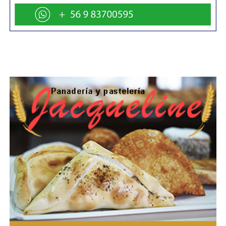
prioridad nacional. Se anunció la incorporación de 1.300
nuevos carabineros, la creación del Ministerio de
Seguridad Pública y la Defensoría de Víctimas. Además, se
fortalecerán las capacidades del Estado para combatir el
narcotráfico, el crimen organizado y la violencia en
barrios.
Probidad y transparencia
A raíz de casos recientes, se impulsarán mecanismos
más rigurosos de control y fiscalización, especialmente
en el traspaso de recursos públicos a fundaciones. Se
busca reforzar la ética y la probidad en la administración
pública.
Infraestructura y conectividad
Se anunció la futura extensión de la Línea 7 del Metro de