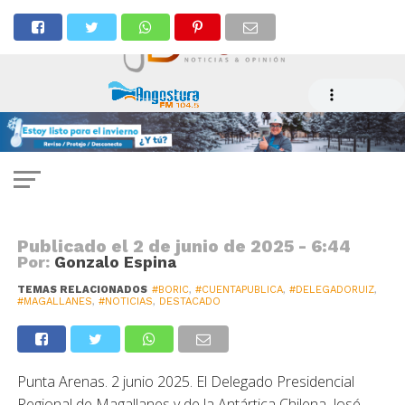
POLICIAL
Delegado Presidencial Regional
destaca Cuenta Pública del
Presidente Gabriel Boric
Publicado el
2 de junio de 2025 - 6:44
Por:
Gonzalo Espina
TEMAS RELACIONADOS
#BORIC
,
#CUENTAPUBLICA
,
#DELEGADORUIZ
,
#MAGALLANES
,
#NOTICIAS
,
DESTACADO
Punta Arenas. 2 junio 2025. El Delegado Presidencial
Regional de Magallanes y de la Antártica Chilena, José