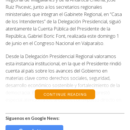
Ruiz Pivcevic, junto a los secretarios regionales
ministeriales que integran el Gabinete Regional, en “Casa
de los Intendentes” de la Delegación Presidencial, siguió
atentamente la Cuenta Pública del Presidente de la
República, Gabriel Boric Font, realizada este domingo 1
de junio en el Congreso Nacional en Valparaíso.
Desde la Delegación Presidencial Regional valoramos
esta instancia institucional, en la que el Presidente rindió
cuenta al país sobre los avances del Gobierno en
materias clave como derechos sociales, seguridad,
desarrollo económico sostenible y fortalecimiento de la
democracia. El Delegado, junto a su equipo, prestó
CONTINUE READING
especial atención a los anuncios con impacto directo en
nuestra región.
Síguenos en Google News:
El Delegado Presidencial indicó: » Cuando el Presidente
tiene la oportunidad de dar cuenta al país del Estado