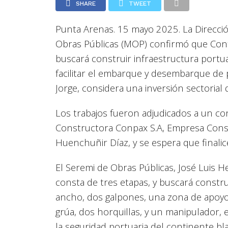
SHARE
TWEET
Punta Arenas. 15 mayo 2025. La Direcció
Obras Públicas (MOP) confirmó que Cont
buscará construir infraestructura portua
facilitar el embarque y desembarque de p
Jorge, considera una inversión sectorial
Los trabajos fueron adjudicados a un co
Constructora Conpax S.A, Empresa Constr
Huenchuñir Díaz, y se espera que finali
El Seremi de Obras Públicas, José Luis H
consta de tres etapas, y buscará constr
ancho, dos galpones, una zona de apoyo
grúa, dos horquillas, y un manipulador, 
la seguridad portuaria del continente bl