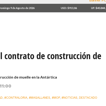
omingo 9 de Agosto de 2026
USD: $913,86
UF: $40.844
l contrato de construcción de
rucción de muelle en la Antártica
11:00
AD
,
#CONTRALORIA
,
#MAGALLANES
,
#MOP
,
#NOTICIAS
,
DESTACADO