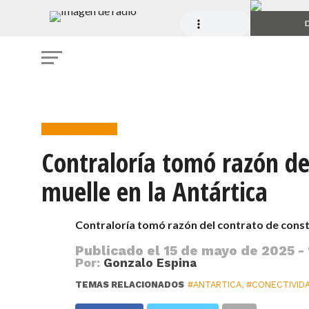
D
Obras Públicas
Contraloría tomó razón de
muelle en la Antártica
Contraloría tomó razón del contrato de const
Publicado el
15 de mayo de 2025 - 
Por:
Gonzalo Espina
TEMAS RELACIONADOS
#ANTARTICA
,
#CONECTIVID