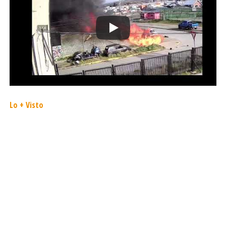
para avanzar desde una economía lineal hacia una
circular».
El proyecto fue construido por la empresa REMBRE y
forma parte de un convenio entre la Municipalidad de
Punta Arenas y ReSimple, que también contempla la
operación del centro de acopio comunal y el transporte
de materiales reciclables fuera de la región cuando no
exista infraestructura local disponible. Para 2026, está
Lo + Visto
proyectada la implementación de un sistema de
recolección selectiva en los hogares.
2019 Diálogo Sur | Confín Producciones
Ltda.
All Rights Reserved