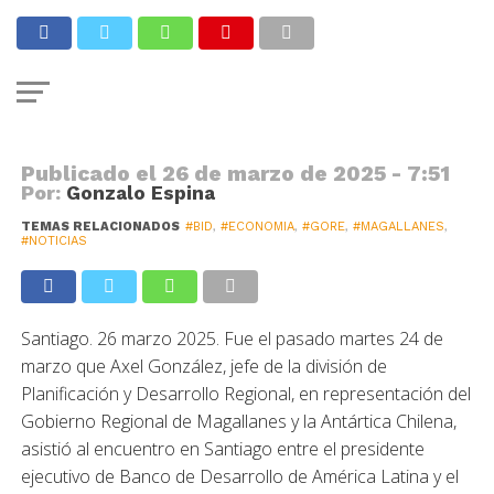
memorando de entendimiento
para impulsar el desarrollo
sostenible
Publicado el
26 de marzo de 2025 - 7:51
Por:
Gonzalo Espina
TEMAS RELACIONADOS
#BID
,
#ECONOMIA
,
#GORE
,
#MAGALLANES
,
#NOTICIAS
Santiago. 26 marzo 2025. Fue el pasado martes 24 de
marzo que Axel González, jefe de la división de
Planificación y Desarrollo Regional, en representación del
Gobierno Regional de Magallanes y la Antártica Chilena,
asistió al encuentro en Santiago entre el presidente
ejecutivo de Banco de Desarrollo de América Latina y el