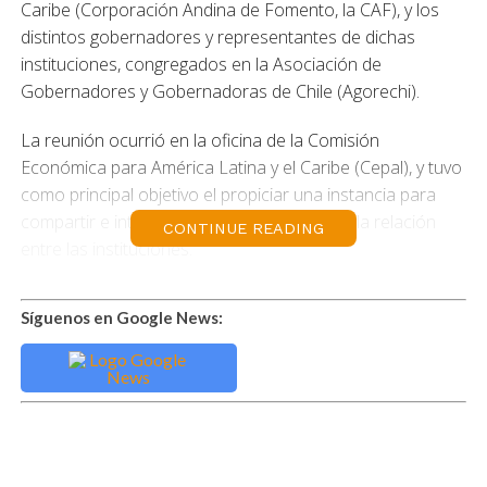
Caribe (Corporación Andina de Fomento, la CAF), y los
distintos gobernadores y representantes de dichas
instituciones, congregados en la Asociación de
Gobernadores y Gobernadoras de Chile (Agorechi).
La reunión ocurrió en la oficina de la Comisión
Económica para América Latina y el Caribe (Cepal), y tuvo
como principal objetivo el propiciar una instancia para
compartir e intercambiar ideas, y fortalecer la relación
CONTINUE READING
entre las instituciones.
El director de Planificación y Desarrollo Regional relevó
Síguenos en Google News:
tres materias que fueron transmitidas a los
representantes de la CAF, también de Agorechi, y que han
sido claves en el desarrollo de Magallanes: «Primero, la
conectividad antártica y su valor patrimonial, que es parte
de la región de Magallanes».
En esa línea, González puso en valor el rol de CAF en el