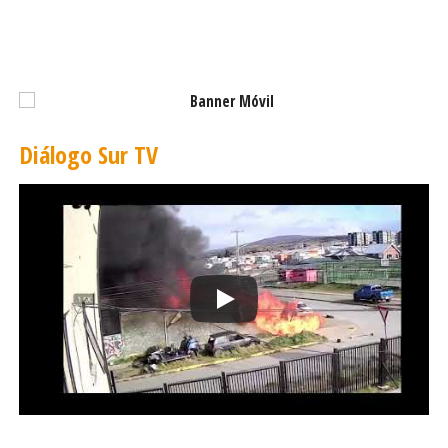
Por último, se abordó el tema de la infraestructura
habilitante para el desarrollo del hidrógeno verde desde
una perspectiva regional. Lo explicó el director: «Impacta
a todo el cono sur y, de materializarse, cambiarán varios
aspectos socioeconómicos de todo el sur de Chile y
Argentina. A ellos les interesa mucho avanzar en temas
Diálogo Sur TV
relacionados. Lo pusimos en la mesa».
El encuentro concluyó con la firma de un memorando de
entendimiento entre la CAF y Agorechi, cuyo objetivo es
«impulsar el desarrollo regional sostenible y potenciar las
capacidades institucionales de los gobiernos
subnacionales chilenos, abordando dos ejes
fundamentales: el fortalecimiento de los gobiernos
regionales y el apoyo a la agenda de descentralización
del Gobierno de Chile», señalaron desde la Corporación.