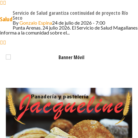
de los adultos mayores y niños de la comuna, y se ha
incrementado la disponibilidad de horas de atención
Servicio de Salud garantiza continuidad de proyecto Río
psicológica para promover la salud mental de los
Seco
Salud
By
Gonzalo Espina
24 de julio de 2026 - 7:00
habitantes de San Gregorio.
Punta Arenas. 24 julio 2026. El Servicio de Salud Magallanes
informa a la comunidad sobre el...
Otro de los hitos destacados es el operativo
oftalmológico que benefició a 26 personas de la comuna
a fines de 2024, gracias a un convenio entre la
Municipalidad de San Gregorio y el Servicio de Salud
Magallanes. Durante la jornada, los participantes
recibieron un examen visual completo y, en los casos
necesarios, se les entregaron lentes de forma gratuita.
De cara a 2025, la Municipalidad anunció que continuará
reforzando la infraestructura y el equipamiento de salud,
con un enfoque especial en la sala de kinesiología, que
será equipada con nuevos materiales para mejorar la
calidad de la atención.