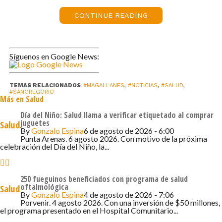
capacidad para 12 pasajeros, financiado con
presupuesto del área de salud del Municipio. Este nuevo
CONTINUE READING
vehículo tiene como objetivo facilitar el traslado de
pacientes y servir de apoyo en los operativos médicos
que se realizan en Punta Arenas, como los
Síguenos en Google News:
oftalmológicos, dentales y mamográficos, organizados
por la Posta Rural Punta Delgada.
TEMAS RELACIONADOS
#MAGALLANES
,
#NOTICIAS
,
#SALUD
,
#SANGREGORIO
Más en Salud
De manera paralela a las rondas médicas realizadas
todos los martes por el Servicio de Salud de Magallanes,
Día del Niño: Salud llama a verificar etiquetado al comprar
juguetes
Salud
la Ilustre Municipalidad de San Gregorio financia rondas
By
Gonzalo Espina
6 de agosto de 2026 - 6:00
de diversas especialidades, tales como odontología,
Punta Arenas. 6 agosto 2026. Con motivo de la próxima
celebración del Día del Niño, la...
matronería, nutrición, psicología y podología. Además, en
el último año, la Municipalidad ha fortalecido aún más la
oferta de atención primaria mediante la incorporación de
250 fueguinos beneficiados con programa de salud
nuevos especialistas en la Posta Rural Punta Delgada.
oftalmológica
Salud
By
Gonzalo Espina
4 de agosto de 2026 - 7:06
Actualmente, la comunidad cuenta con la atención de un
Porvenir. 4 agosto 2026. Con una inversión de $50 millones,
el programa presentado en el Hospital Comunitario...
geriatra y un pediatra, quienes atienden las necesidades