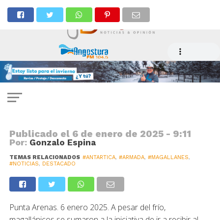
ANTARTICA
De fabricación chilena,
rompehielos Viel comenzará a
operar en la Antártica
Publicado el
6 de enero de 2025 - 9:11
Por:
Gonzalo Espina
TEMAS RELACIONADOS
#ANTARTICA
,
#ARMADA
,
#MAGALLANES
,
#NOTICIAS
,
DESTACADO
Punta Arenas. 6 enero 2025. A pesar del frío,
magallánicos se sumaron a la iniciativa de ir a recibir al