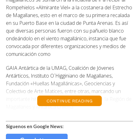
Rompehielos «Almirante Viel» a la costanera del Estrecho
de Magallanes, esto en el marco de su primera recalada
en su Puerto Base en la ciudad de Punta Arenas. Es así
que diversas personas fueron con su pañuelo blanco
ondeándolo en el viento magallánico, instancia que fue
convocada por diferentes organizaciones y medios de
comunicación como
GAIA Antártica de la UMAG, Coalición de Jóvenes
Antárticos, Instituto O´Higginiano de Magallanes,
Fundación «Huellas Magallánicas», Geociencias y
Colectivo de Arte Matices, entre otras, marcando un
importante hito en la historia de la capital de la Región de
CONTINUE READING
Magallanes y Antártica Chilena.
El Profesor Alfredo Soto, explorador y educador
Síguenos en Google News:
antártico, comentó que «es un hito relevante en nuestra
ciudad, como puerta de entrada al continente Antártico y