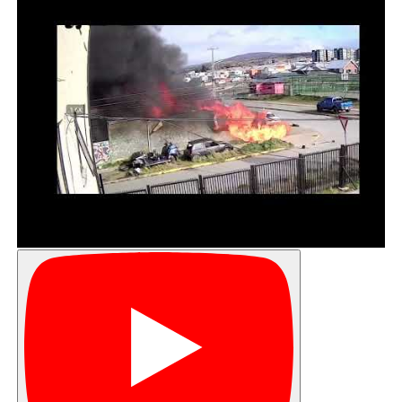
argentina «Cruz del Sur», mencionó que gracias a la
nueva rampa de conectividad en Puerto Navarino, es
más cómodo el embarco y desembarco de turistas. «Las
reservas están medias tranquilas. El año pasado tuvimos
más turismo, pero no cruzamos. Este año volvimos a
retomar y venimos cruzando casi todos los días. En los
próximos meses esperamos que se sigan realizando, no
sé si con más o con menos gente, pero que sigamos
cruzando, ya que es bueno para la conectividad de los
dos países», comentó.
Como usualmente ocurre en este proceso, a tempranas
horas de la mañana una decena de visitantes se reunió
en dependencias de la Delegación Presidencial Provincial
de la Antártica para realizar trámites migratorios con la
Avanza de Policía Internacional en Puerto Williams, previo
a su traslado terrestre hacia Puerto Navarino y posterior
cruce marítimo a Ushuaia.