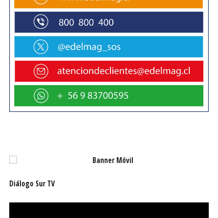
aislado».
Capitán y turistas opinan
Entre las más 260 personas que han podido ser parte de
los cruces marítimos internacionales durante la presente
temporada mediante la empresa Onasha
Expediciones/Onaisin, provienen principalmente de Chile,
Argentina, Estados Unidos, Canadá, países europeos
como Francia, Alemania y Suiza, y asiáticos como Japón,
Taiwán y Corea del Sur. Mientras la tarifa para residentes
de la Provincia Antártica Chilena y de la Provincia de
Tierra del Fuego, Antártida e Islas del Atlántico Sur, en
Argentina, es de 80 dólares por tramo y 150 ida y vuelta,
para turistas externos a estos territorios es de 160
Diálogo Sur TV
dólares por trayecto y 280 ambos.
Fernando de Lorenzo, capitán de la embarcación