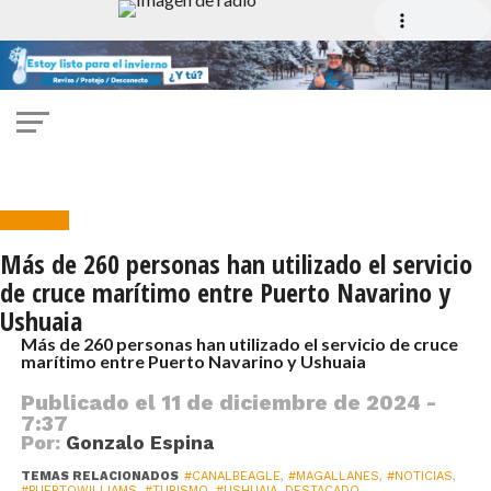
Turismo
Más de 260 personas han utilizado el servicio
de cruce marítimo entre Puerto Navarino y
Ushuaia
Más de 260 personas han utilizado el servicio de cruce
marítimo entre Puerto Navarino y Ushuaia
Publicado el
11 de diciembre de 2024 -
7:37
Por:
Gonzalo Espina
TEMAS RELACIONADOS
#CANALBEAGLE
,
#MAGALLANES
,
#NOTICIAS
,
#PUERTOWILLIAMS
,
#TURISMO
,
#USHUAIA
,
DESTACADO