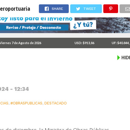
aeroportuaria
SHARE
TWEET
Viernes 7 de Agosto de 2026
USD: $913,86
UF: $40.844
aestructura aeroportuaria
024 - 12:34
CIAS
,
#OBRASPUBLICAS
,
DESTACADO
ios de diciembre, la Ministra de Obras Públicas,