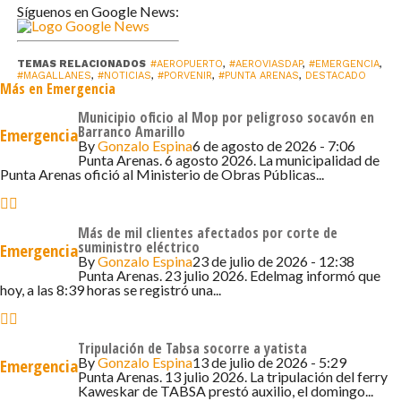
Síguenos en Google News:
TEMAS RELACIONADOS
#AEROPUERTO
,
#AEROVIASDAP
,
#EMERGENCIA
,
#MAGALLANES
,
#NOTICIAS
,
#PORVENIR
,
#PUNTA ARENAS
,
DESTACADO
Más en Emergencia
Municipio oficio al Mop por peligroso socavón en
Barranco Amarillo
Emergencia
By
Gonzalo Espina
6 de agosto de 2026 - 7:06
Punta Arenas. 6 agosto 2026. La municipalidad de
Punta Arenas ofició al Ministerio de Obras Públicas...
Más de mil clientes afectados por corte de
suministro eléctrico
Emergencia
By
Gonzalo Espina
23 de julio de 2026 - 12:38
Punta Arenas. 23 julio 2026. Edelmag informó que
hoy, a las 8:39 horas se registró una...
Tripulación de Tabsa socorre a yatista
By
Gonzalo Espina
13 de julio de 2026 - 5:29
Emergencia
Punta Arenas. 13 julio 2026. La tripulación del ferry
Kaweskar de TABSA prestó auxilio, el domingo...