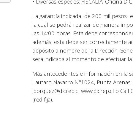
• Diversas especies: FISCALIA: Oficina D
La garantía indicada -de 200 mil pesos- e
la cual se podrá realizar de manera imp
las 14:00 horas. Esta debe corresponder a
además, esta debe ser correctamente acr
depósito a nombre de la Dirección Gener
será indicada al momento de efectuar la 
Más antecedentes e información en la su
Lautaro Navarro N°1024, Punta Arenas; a
jborquez@dicrep.cl www.dicrep.cl o Cal
(red fija).