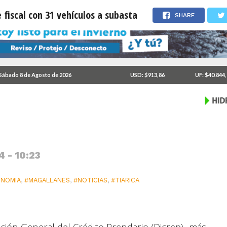
fiscal con 31 vehículos a subasta
SHARE
nuevo remate fiscal con
Sábado 8 de Agosto de 2026
USD: $913,86
UF: $40.844
4 - 10:23
NOMIA
,
#MAGALLANES
,
#NOTICIAS
,
#TIARICA
ción General del Crédito Prendario (Dicrep) -más