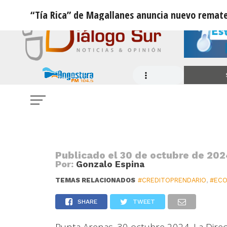
“Tía Rica” de Magallanes anuncia nuevo remate 
NOTICIAS
“Tía Rica” de Magallanes anuncia 
31 vehículos a subasta
Publicado el
30 de octubre de 202
Por:
Gonzalo Espina
TEMAS RELACIONADOS
#CREDITOPRENDARIO
,
#ECO
SHARE
TWEET
Punta Arenas. 30 octubre 2024. La Direc