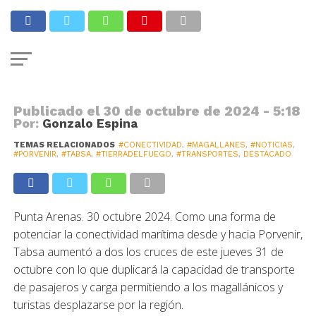
CONECTIVIDAD
Tabsa refuerza cruces a Porvenir
el fin de semana largo
Publicado el
30 de octubre de 2024 - 5:18
Por:
Gonzalo Espina
TEMAS RELACIONADOS
#CONECTIVIDAD
,
#MAGALLANES
,
#NOTICIAS
,
#PORVENIR
,
#TABSA
,
#TIERRADELFUEGO
,
#TRANSPORTES
,
DESTACADO
Punta Arenas. 30 octubre 2024. Como una forma de
potenciar la conectividad marítima desde y hacia Porvenir,
Tabsa aumentó a dos los cruces de este jueves 31 de
octubre con lo que duplicará la capacidad de transporte
de pasajeros y carga permitiendo a los magallánicos y
turistas desplazarse por la región.