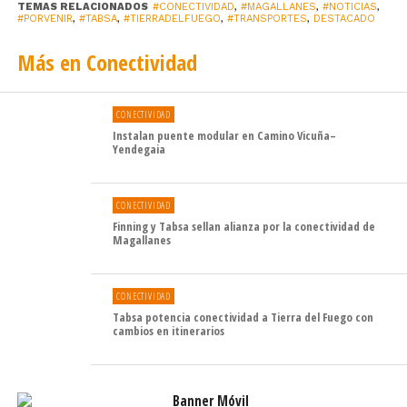
TEMAS RELACIONADOS
#CONECTIVIDAD
,
#MAGALLANES
,
#NOTICIAS
,
#PORVENIR
,
#TABSA
,
#TIERRADELFUEGO
,
#TRANSPORTES
,
DESTACADO
Más en Conectividad
CONECTIVIDAD
Instalan puente modular en Camino Vicuña–
Yendegaia
CONECTIVIDAD
Finning y Tabsa sellan alianza por la conectividad de
Magallanes
CONECTIVIDAD
Tabsa potencia conectividad a Tierra del Fuego con
cambios en itinerarios