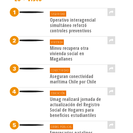
SEGURIDAD
Operativo interagencial
simultáneo reforzó
controles preventivos
VIVIENDA
Minvu recupera otra
vivienda social en
Magallanes
CONECTIVIDAD
Aseguran conectividad
marítima Chile por Chile
EDUCACIÓN
Umag realizará jornada de
actualización del Registro
Social de Hogares para
beneficios estudiantiles
OBRAS PÚBLICAS
Empresarios natalinos