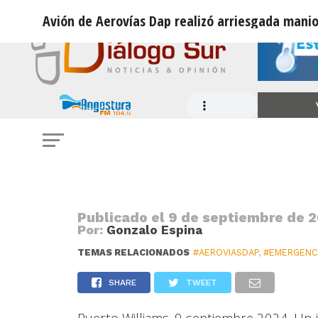
Avión de Aerovías Dap realizó arriesgada mani
EMERGENCIA
Avión de Aerovías Dap realizó arr
Puerto Williams
Publicado el
9 de septiembre de 2
Por:
Gonzalo Espina
TEMAS RELACIONADOS
#AEROVIASDAP
,
#EMERGENC
SHARE
TWEET
Puerto Williams. 9 septiembre 2024. Un in