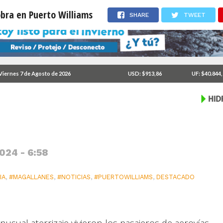
obra en Puerto Williams
SHARE
TWEET
iesgada maniobra en
Viernes 7 de Agosto de 2026
USD: $913,86
UF: $40.844
024 - 6:58
IA
,
#MAGALLANES
,
#NOTICIAS
,
#PUERTOWILLIAMS
,
DESTACADO
usual aterrizaje vivieron los pasajeros de aerovías