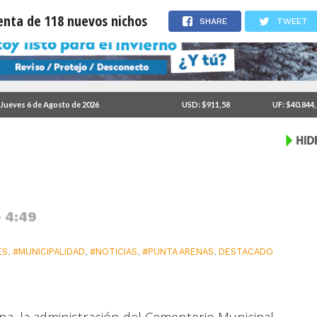
venta de 118 nuevos nichos
SHARE
TWEET
iércoles la venta de 118
Jueves 6 de Agosto de 2026
USD: $911,58
UF: $40.844
- 4:49
ES
,
#MUNICIPALIDAD
,
#NOTICIAS
,
#PUNTA ARENAS
,
DESTACADO
a, la administración del Cementerio Municipal