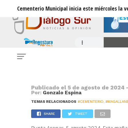
Cementerio Municipal inicia este miércoles la 
MUNICIPALIDAD
Cementerio Municipal inicia este m
nuevos nichos
Publicado el
5 de agosto de 2024 
Por:
Gonzalo Espina
TEMAS RELACIONADOS
#CEMENTERIO
,
#MAGALLAN
SHARE
TWEET
Punta Arenas. 5 agosto 2024. Esta mañan