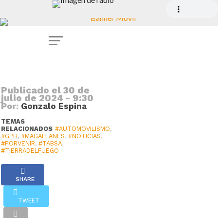
de
la
Hermandad
Publicado el
30 de
julio de 2024 - 9:30
Por:
Gonzalo Espina
TEMAS
RELACIONADOS
#AUTOMOVILISMO
,
#GPH
,
#MAGALLANES
,
#NOTICIAS
,
#PORVENIR
,
#TABSA
,
#TIERRADELFUEGO
SHARE
TWEET