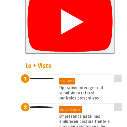
Punta
Arenas
a las
9.00
horas
y
desde
Lo + Visto
Porvenir
a las
14.00
SEGURIDAD
Operativo interagencial
horas
simultáneo reforzó
como
controles preventivos
una
OBRAS PÚBLICAS
forma
Empresarios natalinos
endurecen postura frente a
de
obras en aeródromo Julio