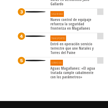
brindar
Gallardo
un
SEGURIDAD
espacio
Nuevo control de equipaje
horario
refuerza la seguridad
fronteriza en Magallanes
en el
que
TRANSPORTES
Entró en operación servicio
los
terrestre que une Natales y
competidores
Torres del Paine
y la
SERVICIOS
organización
Aguas Magallanes: «El agua
puedan
tratada cumple cabalmente
con los parámetros»
realizar
las
revisiones
correspondientes
en