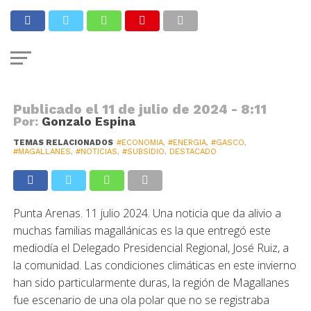
NOTICIAS
Aumentan beneficiarios y montos
de subsidio al gas natural
Publicado el
11 de julio de 2024 - 8:11
Por:
Gonzalo Espina
TEMAS RELACIONADOS
#ECONOMIA
,
#ENERGIA
,
#GASCO
,
#MAGALLANES
,
#NOTICIAS
,
#SUBSIDIO
,
DESTACADO
Punta Arenas. 11 julio 2024. Una noticia que da alivio a
muchas familias magallánicas es la que entregó este
mediodía el Delegado Presidencial Regional, José Ruiz, a
la comunidad. Las condiciones climáticas en este invierno
han sido particularmente duras, la región de Magallanes
fue escenario de una ola polar que no se registraba