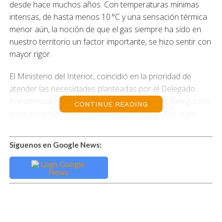
desde hace muchos años. Con temperaturas mínimas
intensas, de hasta menos 10 °C y una sensación térmica
menor aún, la noción de que el gas siempre ha sido en
nuestro territorio un factor importante, se hizo sentir con
mayor rigor.
El Ministerio del Interior, coincidió en la prioridad de
atender las necesidades planteadas por el Delegado
Presidencial y el área de Desarrollo Social de Delegación
CONTINUE READING
para aumentar en forma importante el subsidio al gas
natural, beneficio que se mantenía estancado en sus
cifras desde el año 2006.
Síguenos en Google News:
Ruiz, junto a la Presidenta de la Unión Comunal de Juntas
de Vecinos, Hernando de Magallanes, Raquel Álvarez y
dos de sus directivos, informó sobre esta medida que
busca aliviar la carga económica de 2400 familias
vulnerables de la región.