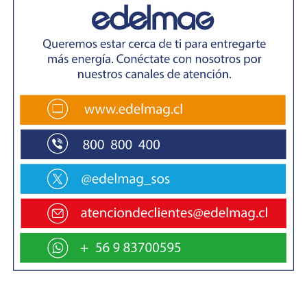
Esta ayuda que evidencia un aumento importante, en los
meses estacionalmente más fríos y de mayor consumo,
era una necesidad prioritaria a la que había que dar
respuesta. Así lo deja claro la Presidenta de la Unión
Comunal Hernando de Magallanes, Raquel Álvarez, quien
recibió la noticia hoy por parte del Delegado Presidencial
y en representación de los vecinos y vecinas indicó que
“nos encontramos con esta grata sorpresa, importante
para todos los vecinos que han podido lograr acceder a
este subsidio, entendiéndose que desde el año 2006 no
se había dado ningún alza en su monto. Es importante,
sobre todo entendiendo que hay mucho adulto mayor
que vive de una pensión y que estamos hablando que en
época de invierno va a tener un ahorro importante.
Hacer el llamado a que quienes faltan todavía, que vayan
a inscribirse antes del 12”.
La cantidad de beneficiarios actuales es de 1941 y se