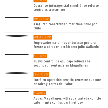
SEGURIDAD
Los documentos para postular son:
Operativo interagencial simultáneo reforzó
controles preventivos
Cédula de identidad vigente de la persona
postulante.
CONECTIVIDAD
Aseguran conectividad marítima Chile por
Comprobantes de ingreso del último mes
Chile
de todos los integrantes del grupo familiar
OBRAS PÚBLICAS
según corresponda (liquidación de
Empresarios natalinos endurecen postura
pensiones, remuneraciones, subsidio de
frente a obras en aeródromo Julio Gallardo
discapacidad, etc.).
SEGURIDAD
Certificado médico y/o credencial de
Nuevo control de equipaje refuerza la
seguridad fronteriza en Magallanes
discapacidad, que den cuenta de la
condición de dependencia y/o discapacidad
TRANSPORTES
severa de algún integrante del grupo
Entró en operación servicio terrestre que une
Natales y Torres del Paine
familiar, o credencial de persona cuidadora
inscritas en el Registro Social de Hogares,
SERVICIOS
cuando proceda.
Aguas Magallanes: «El agua tratada cumple
cabalmente con los parámetros»
Comprobante de pago de la cuenta de gas