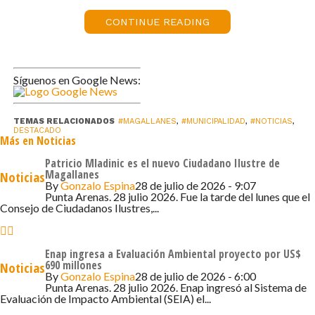
Claudio Radonich, reiteró su agradecimiento a la Subdere
CONTINUE READING
por la entrega de recursos para estos proyectos y
destacó que «estamos continuando con algo muy
importante para nuestra comuna que es mejorar su
iluminación y generar una mayor sensación de seguridad,
Síguenos en Google News:
pero también que los barrios se vean más bonitos»,
sostuvo la autoridad local, quien añadió que «estas son
TEMAS RELACIONADOS
#MAGALLANES
,
#MUNICIPALIDAD
,
#NOTICIAS
,
nuevas luces para el cuadrante de Rómulo Correa, Av.
DESTACADO
Más en Noticias
Bulnes, Hornillas y Av. Frei; y que representan el 5% de
Patricio Mladinic es el nuevo Ciudadano Ilustre de
todas las luminarias que tiene nuestra ciudad».
Magallanes
Noticias
By
Gonzalo Espina
28 de julio de 2026 - 9:07
Punta Arenas. 28 julio 2026. Fue la tarde del lunes que el
Por su parte, Carlos Pávez, asesor de la Subsecretaría de
Consejo de Ciudadanos Ilustres,...
Desarrollo Regional, indicó que «llevamos bastante
tiempo trabajando con la Municipalidad de Punta Arenas,
esto tiene que ver con una política de mejora energética y
Enap ingresa a Evaluación Ambiental proyecto por US$
690 millones
Noticias
también con la entrega de una mejor sensación de
By
Gonzalo Espina
28 de julio de 2026 - 6:00
seguridad, sobre todo en nuestra región donde oscurece
Punta Arenas. 28 julio 2026. Enap ingresó al Sistema de
Evaluación de Impacto Ambiental (SEIA) el...
temprano durante gran parte del año».