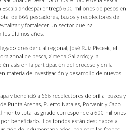
a Escala (Indespa) entregó 600 millones de pesos en
total de 666 pescadores, buzos y recolectores de
 revitalizar y fortalecer un sector que ha
los últimos años.
gado presidencial regional, José Ruiz Pivcevic; el
ctora zonal de pesca, Ximena Gallardo; y la
 énfasis en la participación del proceso y en la
en materia de investigación y desarrollo de nuevos
pa y benefició a 666 recolectores de orilla, buzos y
de Punta Arenas, Puerto Natales, Porvenir y Cabo
El monto total asignado corresponde a 600 millones
por beneficiario. Los fondos están destinados a
uisición de indumentaria adecuada para las faenas