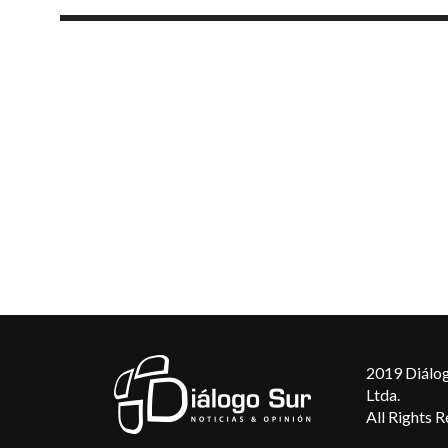
2019 Diálog
Ltda.
All Rights 