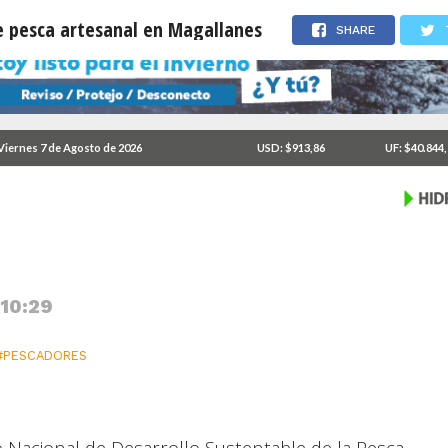
e pesca artesanal en Magallanes
SHARE
r concurso de pesca
Viernes 7 de Agosto de 2026
USD: $913,86
UF: $40.844
 10:29
#PESCADORES
o Nacional de Desarrollo Sustentable de la Pesca