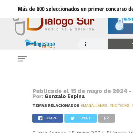
Más de 600 seleccionados en primer concurso d
PESCA
Más de 600 seleccionados en prime
artesanal en Magallanes
Publicado el
15 de mayo de 2024 -
Por:
Gonzalo Espina
TEMAS RELACIONADOS
#MAGALLANES
,
#NOTICIAS
,
SHARE
TWEET
Punta Arenas. 15 mayo 2024. El Institut