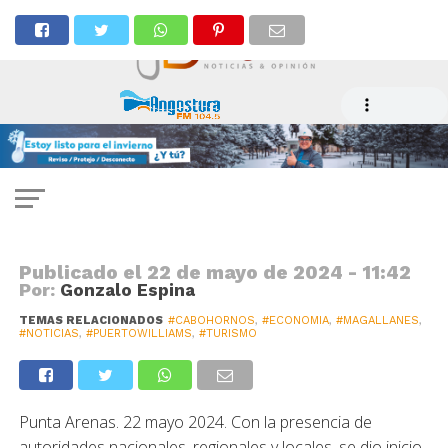
TURISMO
Comuna de Cabo de Hornos recibe
la distinción de municipalidad
turística 2024
Publicado el
22 de mayo de 2024 - 11:42
Por:
Gonzalo Espina
TEMAS RELACIONADOS
#CABOHORNOS
,
#ECONOMIA
,
#MAGALLANES
,
#NOTICIAS
,
#PUERTOWILLIAMS
,
#TURISMO
Punta Arenas. 22 mayo 2024. Con la presencia de
autoridades nacionales, regionales y locales, se dio inicio