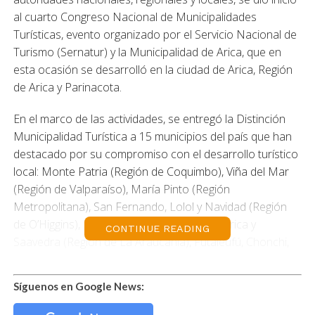
al cuarto Congreso Nacional de Municipalidades
Turísticas, evento organizado por el Servicio Nacional de
Turismo (Sernatur) y la Municipalidad de Arica, que en
esta ocasión se desarrolló en la ciudad de Arica, Región
de Arica y Parinacota.
En el marco de las actividades, se entregó la Distinción
Municipalidad Turística a 15 municipios del país que han
destacado por su compromiso con el desarrollo turístico
local: Monte Patria (Región de Coquimbo), Viña del Mar
(Región de Valparaíso), María Pinto (Región
Metropolitana), San Fernando, Lolol y Navidad (Región
de O’Higgins), Pinto (Región de Ñuble), Villarrica y
CONTINUE READING
Saavedra (Región de La Araucanía), Futaleufú, Chonchi,
Palena y La Unión (Región de Los Lagos), Tortel (Región
de Aysén) y Cabo de Hornos (Región de Magallanes).
Síguenos en Google News:
Es así como la Municipalidad de Cabo de Hornos