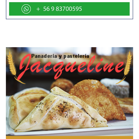
Un congreso para el intercambio de experiencias
El Congreso Nacional de Municipalidades Turísticas tiene
como objetivo generar un espacio de encuentro y diálogo
entre los distintos actores del turismo nacional, con el fin
de compartir experiencias y buenas prácticas. En esta
versión, el programa incluyó conferencias, exposiciones y
talleres que abordaron temáticas como la gestión del
destino, la promoción turística, el desarrollo de productos
y servicios turísticos, y la sustentabilidad.
El director regional (s) de Sernatur, Juan Ignacio Concha,
manifestó su alegría por recibir este evento en la región.
“Este congreso es muy valioso para los municipios de
todo Chile, es la instancia técnica donde nos reunimos a
trabajar las comunas por el desarrollo del turismo,
compartir experiencias y aprender unos de otros.
Estamos seguros de que, al ser anfitriones, nuestra
región se verá muy beneficiada con las nuevas ideas,