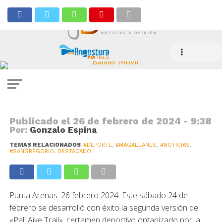
DEPORTE
Segunda edición del «Pali Aike
Trail» reunió a más de 230
participantes
Publicado el
26 de febrero de 2024 - 9:38
Por:
Gonzalo Espina
TEMAS RELACIONADOS
#DEPORTE
,
#MAGALLANES
,
#NOTICIAS
,
#SANGREGORIO
,
DESTACADO
Punta Arenas. 26 febrero 2024. Este sábado 24 de
febrero se desarrolló con éxito la segunda versión del
«Pali Aike Trail», certamen deportivo organizado por la