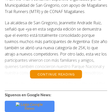
Municipalidad de San Gregorio, con apoyo de Magallanes
Trail Runners (MTR) y de CONAF Magallanes.
La alcaldesa de San Gregorio, Jeannette Andrade Ruiz,
señaló que «ya en esta segunda edición se demuestra
que el evento está totalmente consolidado porque
tuvimos muchos más participantes de Argentina. Este año
también se abrió una nueva categoría de 25K, lo que
atrajo a nuevos competidores. Por otro lado, esta vez los
participantes vinieron con más familiares y amigos,
quienes también conocieron nuestro Parque Nacional y
nuestra comuna, lo cual es muy valioso para nosotros».
CONTINUE READING
Al mediodía, en distintos puntos del Parque Nacional Pali
Aike, más 230 personas iniciaron la competencia en
Síguenos en Google News:
alguna de las tres categorías: 7K, 17K y 25K. Los
participantes recorrieron senderos geológicos
compuestos por rocas volcánicas que asemejan un