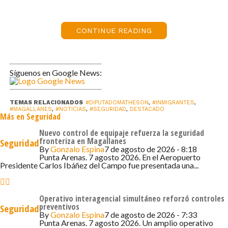
los detenidos que no porten documentos, es decir,
aquellos extranjeros que ingresan en forma clandestina a
Chile deberán ser registrados en un listado especial
CONTINUE READING
donde figure su huella genética, que no es una huella de
las manos es una secuencia de DNA que permite la
individualización de la persona».
Síguenos en Google News:
«Como este proyecto de ley implica que un servicio que
ya existe tenga nuevas atribuciones, pediremos al
TEMAS RELACIONADOS
#DIPUTADOMATHESON
,
#INMIGRANTES
,
#MAGALLANES
,
#NOTICIAS
,
#SEGURIDAD
,
DESTACADO
Más en Seguridad
gobierno que patrocine la iniciativa para que de esta
forma se avance en materia de control clandestino,
Nuevo control de equipaje refuerza la seguridad
fronteriza en Magallanes
Seguridad
narcotráfico y aumento de delitos violentos en nuestro
By
Gonzalo Espina
7 de agosto de 2026 - 8:18
país. Esta iniciativa legal ya fue presentada en la Cámara
Punta Arenas. 7 agosto 2026. En el Aeropuerto
Presidente Carlos Ibáñez del Campo fue presentada una...
de Diputados, ahora estamos a la espera del gobierno y
su patrocinio», explicó Matheson.
Operativo interagencial simultáneo reforzó controles
En definitiva, el proyecto contempla que exista un
preventivos
Seguridad
By
Gonzalo Espina
7 de agosto de 2026 - 7:33
Registro de Inmigrantes Irregulares que contenga
Punta Arenas. 7 agosto 2026. Un amplio operativo