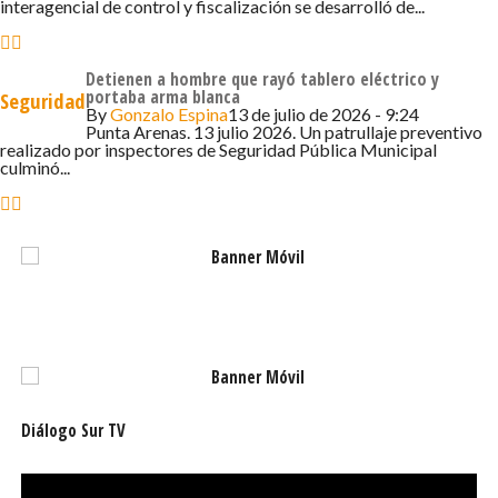
cambios en la ley en cuanto a la «información genética de
interagencial de control y fiscalización se desarrolló de...
toda persona que se encuentre de forma irregular en
territorio nacional o no pueda acreditar su regularidad,
Detienen a hombre que rayó tablero eléctrico y
que sea controlada o detenida por las policías, en
portaba arma blanca
Seguridad
cualquier tipo de procedimiento, y/o por gendarmería, en
By
Gonzalo Espina
13 de julio de 2026 - 9:24
Punta Arenas. 13 julio 2026. Un patrullaje preventivo
el acceso a los penales del país».
realizado por inspectores de Seguridad Pública Municipal
culminó...
Diálogo Sur TV