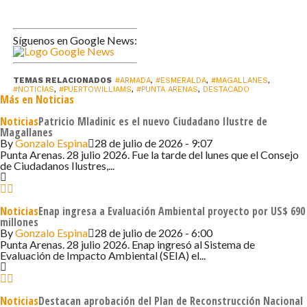
carrera naval.
En la misma línea, el Comandante de la “Esmeralda”
Síguenos en Google News:
Capitán de Navío Juan Soto comentó que “la Esmeralda
es un símbolo para la marina, pero también para todo el
TEMAS RELACIONADOS
#ARMADA
,
#ESMERALDA
,
#MAGALLANES
,
país. Es una Embajadora flotante, que lleva nuestro
#NOTICIAS
,
#PUERTOWILLIAMS
,
#PUNTA ARENAS
,
DESTACADO
Más en Noticias
pabellón como símbolo de unidad, amistad entre las
marinas amigas de la Armada de Chile y de los países. Esa
Noticias
Patricio Mladinic es el nuevo Ciudadano Ilustre de
Magallanes
tarea se cumplió a cabalidad. La Esmeralda sigue siendo
By
Gonzalo Espina
28 de julio de 2026 - 9:07
una plataforma muy importante para el apoyo a la Política
Punta Arenas. 28 julio 2026. Fue la tarde del lunes que el Consejo
de Ciudadanos Ilustres,...
Exterior del Estado, que es uno de los roles de la
Institución y se cumplió a cabalidad, logrando el plan de
instrucción de los guardiamarinas y marineros”.
Noticias
Enap ingresa a Evaluación Ambiental proyecto por US$ 690
millones
By
Gonzalo Espina
28 de julio de 2026 - 6:00
Durante su estadía en Puerto Williams, la Unidad abrió
Punta Arenas. 28 julio 2026. Enap ingresó al Sistema de
sus puertas a la comunidad, recibió la visita del Colegio
Evaluación de Impacto Ambiental (SEIA) el...
Donald Mc Intyre Griffiths así como de las distintas
autoridades locales.
Noticias
Destacan aprobación del Plan de Reconstrucción Nacional