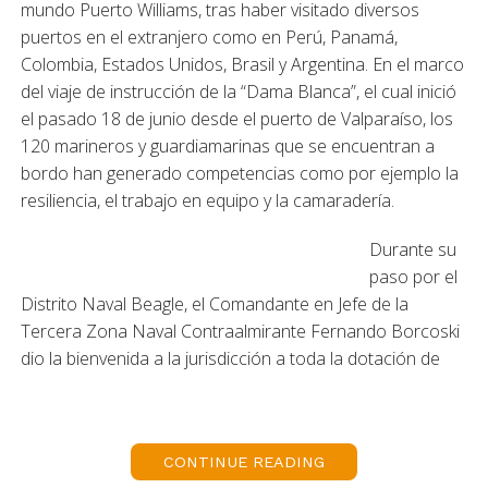
mundo Puerto Williams, tras haber visitado diversos
puertos en el extranjero como en Perú, Panamá,
Colombia, Estados Unidos, Brasil y Argentina. En el marco
del viaje de instrucción de la “Dama Blanca”, el cual inició
el pasado 18 de junio desde el puerto de Valparaíso, los
120 marineros y guardiamarinas que se encuentran a
bordo han generado competencias como por ejemplo la
resiliencia, el trabajo en equipo y la camaradería.
Durante su
paso por el
Distrito Naval Beagle, el Comandante en Jefe de la
Tercera Zona Naval Contraalmirante Fernando Borcoski
dio la bienvenida a la jurisdicción a toda la dotación de
esta Unidad, instancia en la que destacó la importante
labor que han realizado durante los últimos meses, el
aprendizaje que han adquirido durante este período de
CONTINUE READING
instrucción, el cual les será fundamental durante toda su