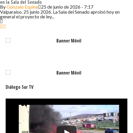
en la Sala del Senado
Finalmente, este martes 17 de octubre el Buque Escuela
By
Gonzalo Espina
25 de junio de 2026 - 7:17
Valparaíso. 25 junio 2026. La Sala del Senado aprobó hoy en
“Esmeralda” recaló en la ciudad de Punta Arenas donde
general el proyecto de ley...
fue recibida por una delegación de la Tercera Zona
Naval. Se prevé que continúe su navegación en los
próximos días hacia la comuna de Coronel para
posteriormente finalizar este crucero de instrucción el 3
de noviembre en Valparaíso.
Diálogo Sur TV