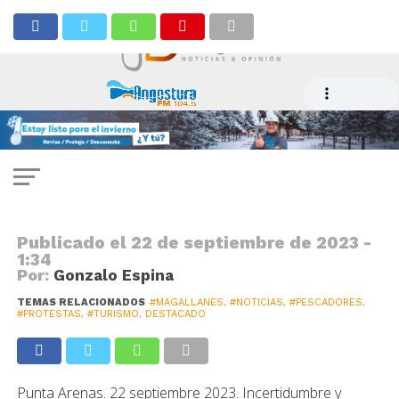
NOTICIAS
Gremios del Turismo expresan su
profunda preocupación por
movilizaciones sociales
Publicado el
22 de septiembre de 2023 -
1:34
Por:
Gonzalo Espina
TEMAS RELACIONADOS
#MAGALLANES
,
#NOTICIAS
,
#PESCADORES
,
#PROTESTAS
,
#TURISMO
,
DESTACADO
Punta Arenas. 22 septiembre 2023. Incertidumbre y