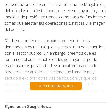
preocupación existe en el sector turismo de Magallanes,
debido a las manifestaciones, que, en su mayoría llegan a
medidas de presión extremas, como paro de funciones o
tomas que afectan las operaciones turísticas y la imagen
del destino.
“Cada sector tiene sus propios requerimientos y
demandas, y es natural que a veces surjan desacuerdos
con el sector público. Sin embargo, creemos que es
fundamental que las autoridades se hagan cargo de
estos asuntos para evitar llegar a extremos como los
bloqueos de carreteras. Hacemos un llamado muy
sentido a explorar otras vías de solución, ya que los
bloqueos de rutas afectan a toda la comunidad. No
CONTINUE READING
puede ser que, frente a diversas demandas que puedan
surgir, ya sean justificadas o no, se interrumpa el tráfico,
vulnerando los derechos fundamentales de toda una
Síguenos en Google News:
población y permitiendo que esto se prolongue por más