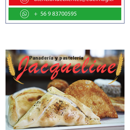
microempresas lo pasaron muy mal. Es fundamental que
las autoridades actúen en tiempo y forma, no cuando los
hechos ya están consumados, ya que nadie tiene el
derecho de quitar la libertad de trabajar y circular
libremente.»
Finalmente, la gerente de la Cámara de Turismo de
Última Esperanza, Adriana Aguilar Lagos, resaltó que
“como sector nos ha tocado ver, en diferentes
ocasiones, a distintos grupos del sector público y privado
que han tenido que extremar las medidas de presión
para ser realmente atendidos en sus demandas.
Probablemente, esto se deba a la falta de agilidad para
instalar las mesas de trabajo de manera oportuna o a la
poca capacidad de negociación de las autoridades que
no cuentan con la experiencia suficiente para privilegiar el
diálogo idóneo con resultados eficientes para que
ninguna organización tenga que llegar a los extremos de