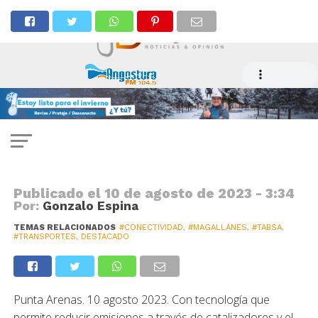
NOTICIAS
Moderno ferry de Tabsa incorpora
tecnología amigable con el medio
ambiente
Publicado el
10 de agosto de 2023 - 3:34
Por:
Gonzalo Espina
TEMAS RELACIONADOS
#CONECTIVIDAD
,
#MAGALLANES
,
#TABSA
,
#TRANSPORTES
,
DESTACADO
Punta Arenas. 10 agosto 2023. Con tecnología que
permite reducir emisiones a través de catalizadores y el