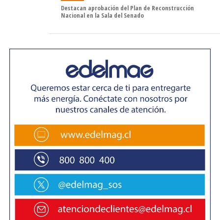
más segura y agradable para los usuarios.
Destacan aprobación del Plan de Reconstrucción
Nacional en la Sala del Senado
El Kénos, construido en China y acondicionado en Puerto
Montt, es un ferry de 6 pistas, con una eslora (largo) de
89 metros y casi 21 metros de manga (ancho), cuya
función es el traslado de pasajeros, rodados y otro tipo
de cargas especiales con sus 395 metros lineales, con
una capacidad de carga de 600 toneladas
y 343 pasajeros.