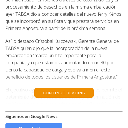
procesamiento de desechos en la misma embarcación,
ayer TABSA dio a conocer detalles del nuevo ferry Kénos
que se incorporó en su flota y que prestará servicios en
Primera Angostura a partir de la próxima semana.
Así lo destacó Cristobal Kulczewski, Gerente General de
TABSA quien dijo que la incorporación de la nueva
embarcación “marca un hito importante para la
compañía, ya que estamos aumentando en un 30 por
ciento la capacidad de carga y eso va a ir en directo
beneficio de todos los usuarios de Primera Angostura.”
El ejecutivo agregó que la tecnología del Kénos permite el
CONTINUE READING
tratamiento de los desechos a bordo y la disminución de
emisiones por lo que es un “aporte al medio ambiente de
nuestra región que tenemos que proteger porque tiene
Síguenos en Google News:
unos paisajes maravillosos.”