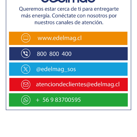
Por su parte, Iván Cárdenas, presidente de ADELFA,
expresó encontrarse agradecido por el apoyo
significativo del Gore Magallanes, ya que con en dicha
ayuda pudieron efectuar el arriendo de ambulancias,
carros de rescate, seguros de accidentes, entre otras
cosas, que no hubiesen sido posible sin el financiamiento.
En tanto, el Alcalde de Porvenir, José Gabriel Parada, dijo
que “junto al Gobierno Regional trabajaremos para
continuar con la tradición porvenireña y sobre todo para
el próximo año que se cumplen 50 años desde que se
comenzó a realizar el rally que une a dos países
hermanos y que producto de la pandemia durante dos
años no se pudo efectuar”
Cabe mencionar que en esta versión se incorporaron
pilotos de Río Gallegos, lo que destacó el representante
de Porvenir, Luis Cuevas de la categoría G, quien insta a
la comunidad a organizar con pantalones largos la