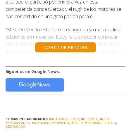
a su padre, participó por primera vez en esta
competencia donde tuercas y el rugir de los motores se
han convertido en una gran pasión para él.
“Me crecí viendo esta carrera y hoy con ya más de diez
ediciones en mi cuerpo. Estoy feliz de poder continuar
con lo que era la esencia de mi padre. Estar en el punto
CONTINUE READING
de largada es una sensación que me llena de emoción y
si logro coronar la fecha con una buena ubicación estaré
emocionado con el resultado gracias a sus enseñanzas”
Síguenos en Google News:
indicó Gesell, piloto de la categoría D.
Este fin de semana serán más de 40 pilotos chilenos los
que participarán de esta nueva versión de la carrera que
conecta la ruta de Porvenir, Chile con Río Grande,
Argentina.
TEMAS RELACIONADOS
#AUTOMOVILISMO
,
#DEPORTE
,
#GPH
,
Como es tradición la competencia une a pilotos de
#MAGALLANES
,
#NOTICIAS
,
#PORVENIR
,
#RALLY
,
#TIERRADELFUEGO
,
DESTACADO
distintas ciudades de ambos países quienes buscaran