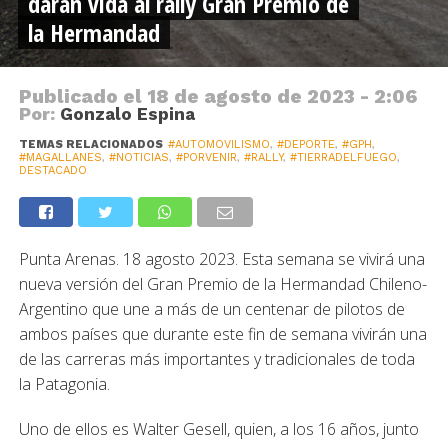
darán vida al rally Gran Premio de
la Hermandad
Publicado el
18 de agosto de 2023 - 2:06
Por:
Gonzalo Espina
TEMAS RELACIONADOS
#AUTOMOVILISMO
,
#DEPORTE
,
#GPH
,
#MAGALLANES
,
#NOTICIAS
,
#PORVENIR
,
#RALLY
,
#TIERRADELFUEGO
,
DESTACADO
Punta Arenas. 18 agosto 2023. Esta semana se vivirá una
nueva versión del Gran Premio de la Hermandad Chileno-
Argentino que une a más de un centenar de pilotos de
ambos países que durante este fin de semana vivirán una
de las carreras más importantes y tradicionales de toda
la Patagonia.
Uno de ellos es Walter Gesell, quien, a los 16 años, junto