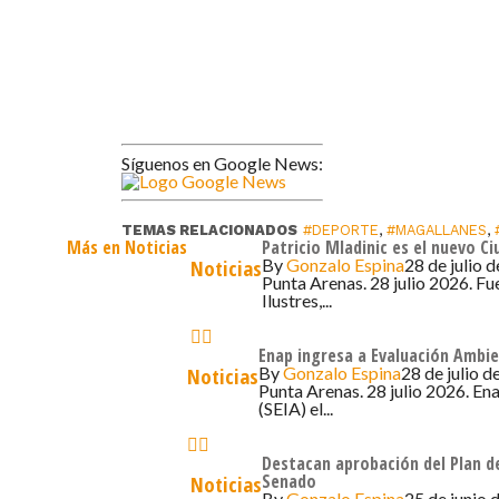
Síguenos en Google News:
TEMAS RELACIONADOS
#DEPORTE
,
#MAGALLANES
,
Más en Noticias
Patricio Mladinic es el nuevo C
By
Gonzalo Espina
28 de julio 
Noticias
Punta Arenas. 28 julio 2026. Fu
Ilustres,...
Enap ingresa a Evaluación Ambie
By
Gonzalo Espina
28 de julio d
Noticias
Punta Arenas. 28 julio 2026. En
(SEIA) el...
Destacan aprobación del Plan de
Senado
Noticias
By
Gonzalo Espina
25 de junio 