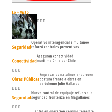
Lo + Visto
Operativo interagencial simultáneo
Seguridad
reforzó controles preventivos
Aseguran conectividad
Conectividad
marítima Chile por Chile
Empresarios natalinos endurecen
Obras Públicas
postura frente a obras en
aeródromo Julio Gallardo
Nuevo control de equipaje refuerza la
Seguridad
seguridad fronteriza en Magallanes
Entró en operación servicio terrestre