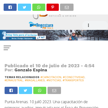
NOTICIAS
Equipo Epaustral se capacita en
Primeros Auxilios a lo largo de la
región
Publicado el
10 de julio de 2023 - 4:54
Por:
Gonzalo Espina
TEMAS RELACIONADOS
#CAPACITACION
,
#CONECTIVIDAD
,
#EPAAUSTRAL
,
#MAGALLANES
,
#NOTICIAS
,
#TRANSPORTES
Punta Arenas. 10 juli0 2023. Una capacitación de
primeros auxilios, impulsada por el Área de Prevención