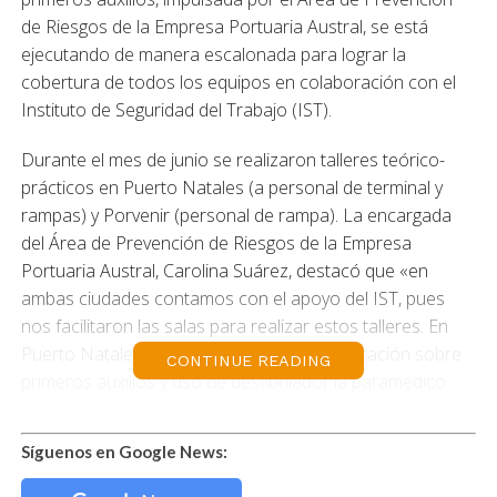
de Riesgos de la Empresa Portuaria Austral, se está
ejecutando de manera escalonada para lograr la
cobertura de todos los equipos en colaboración con el
Instituto de Seguridad del Trabajo (IST).
Durante el mes de junio se realizaron talleres teórico-
prácticos en Puerto Natales (a personal de terminal y
rampas) y Porvenir (personal de rampa). La encargada
del Área de Prevención de Riesgos de la Empresa
Portuaria Austral, Carolina Suárez, destacó que «en
ambas ciudades contamos con el apoyo del IST, pues
nos facilitaron las salas para realizar estos talleres. En
Puerto Natales estuvo a cargo de la capacitación sobre
CONTINUE READING
primeros auxilios y uso de desfibrilador la paramédico
Jennifer Aguilar, previa organización con la jefa del Área
Salud de IST Natales, Celeste Pérez. En tanto, en Porvenir
Síguenos en Google News:
el taller fue dictado por Cynthia Miranda, médico de IST
Porvenir».