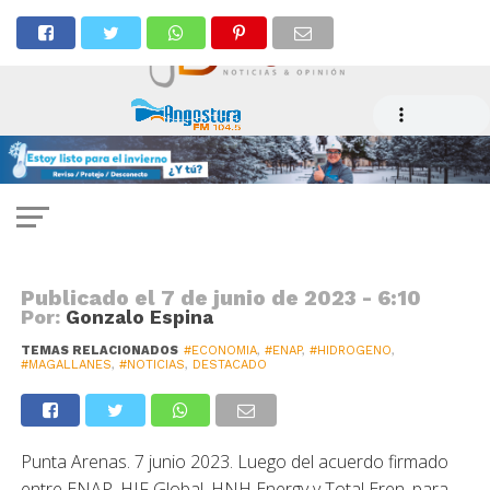
HIDRÓGENO
Buscan convertir Laredo en
puerto para equipamiento para la
industria del hidrógeno verde
Publicado el
7 de junio de 2023 - 6:10
Por:
Gonzalo Espina
TEMAS RELACIONADOS
#ECONOMIA
,
#ENAP
,
#HIDROGENO
,
#MAGALLANES
,
#NOTICIAS
,
DESTACADO
Punta Arenas. 7 junio 2023. Luego del acuerdo firmado
entre ENAP, HIF Global, HNH Energy y Total Eren, para