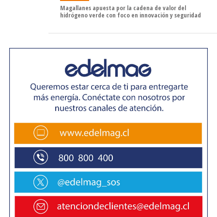
factibilidad económica para transformar el muelle en un
Magallanes apuesta por la cadena de valor del
puerto de carga y descarga de equipamiento para la
hidrógeno verde con foco en innovación y seguridad
industria del hidrógeno verde.