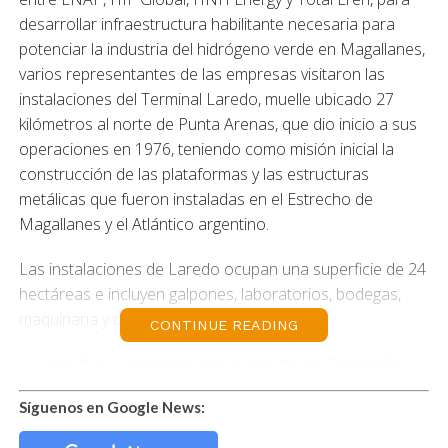
desarrollar infraestructura habilitante necesaria para
potenciar la industria del hidrógeno verde en Magallanes,
varios representantes de las empresas visitaron las
instalaciones del Terminal Laredo, muelle ubicado 27
kilómetros al norte de Punta Arenas, que dio inicio a sus
operaciones en 1976, teniendo como misión inicial la
construcción de las plataformas y las estructuras
metálicas que fueron instaladas en el Estrecho de
Magallanes y el Atlántico argentino.
Las instalaciones de Laredo ocupan una superficie de 24
hectáreas e incluyen galpones, laboratorios, bodegas,
maquinaria y oficinas.
CONTINUE READING
La visita fue encabezada por el gerente de Desarrollo
Nuevos Negocios de Enap, Juris Agüero, quien manifestó
Síguenos en Google News:
que «el acuerdo suscrito entre ENAP y los tres
desarrolladores para la reconfiguración de Laredo es un