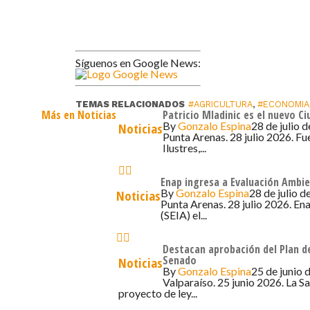
Síguenos en Google News:
TEMAS RELACIONADOS
#AGRICULTURA
,
#ECONOMIA
Más en Noticias
Patricio Mladinic es el nuevo C
By
Gonzalo Espina
28 de julio 
Noticias
Punta Arenas. 28 julio 2026. Fu
Ilustres,...
Enap ingresa a Evaluación Ambie
By
Gonzalo Espina
28 de julio d
Noticias
Punta Arenas. 28 julio 2026. En
(SEIA) el...
Destacan aprobación del Plan de
Senado
Noticias
By
Gonzalo Espina
25 de junio 
Valparaíso. 25 junio 2026. La S
proyecto de ley...