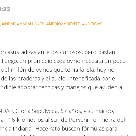
8:22
,
#INDAP
,
#MAGALLANES
,
#MEDIOAMBIENTE
,
#NOTICIAS
son asustadizas ante los curiosos, pero pastan
el Fuego. En promedio cada ovino necesita un poco
del millón de ovinos que tenía la Isla, hoy no
e las praderas y el suelo, intensificada por el
scindible adoptar técnicas y manejos que ayuden a
INDAP, Gloria Sepúlveda, 67 años, y su marido,
a 116 kilómetros al sur de Porvenir, en Tierra del
tancia Indiana. Hace rato buscan fórmulas para