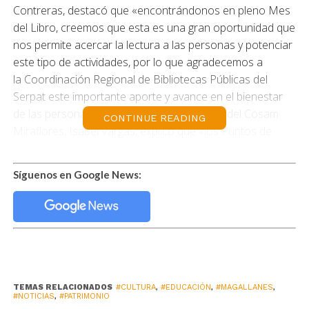
Contreras, destacó que «encontrándonos en pleno Mes
del Libro, creemos que esta es una gran oportunidad que
nos permite acercar la lectura a las personas y potenciar
este tipo de actividades, por lo que agradecemos a
la Coordinación Regional de Bibliotecas Públicas del
Serpat este importante aporte y avance en el bienestar
de las personas». Por su parte, la directora del Cosam
CONTINUE READING
Miraflores, Isabel Vargas, explicó que «los Puntos de
Lectura se instalaron en cuatro puntos de nuestro
Cosam: Hospital de Día, en conjunto con Centro
Síguenos en Google News:
Diurno, Cosam Adultos y Cosam Infanto-Juvenil y Centro
Quemanta. El objetivo es fomentar la lectura y la
creatividad de nuestros usuarios, habilitando espacios
saludables mientras están a la espera de los controles de
salud mental».
La directora regional (s) del Serpat, Sylvia Monrroy,
TEMAS RELACIONADOS
#CULTURA
,
#EDUCACIÓN
,
#MAGALLANES
,
#NOTICIAS
,
#PATRIMONIO
expresó que «el acceso a los libros y el fomento de la