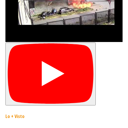
que la población adopte actitud de autocuidado,
considerando las siguientes medidas fundamentales:
comprar sólo en locales autorizados, extraer de áreas
abiertas, consumir mariscos analizados y siempre exigir
los certificados toxicológicos de los laboratorios de la
SEREMI.
Las últimas dos intoxicaciones se registraron en
septiembre de 2011, tratándose en ambos casos de
pescadores. Desde 1972 a la fecha se han producido
341 intoxicados por marea roja, de los cuales 23 han
fallecido, de ahí la importancia de la prevención. El último
fallecimiento en la región se registró el 2002.
Lo + Visto