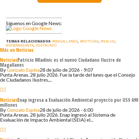
importante el resguardo de la salud pública,
especialmente en esta fecha de Semana Santa. Este es
uno de los procesos de inspecciones que la SEREMI de
Síguenos en Google News:
Salud realizará estos días para brindarle certeza y
seguridad a las magallánica y magallánicos. Lo importante
es comprar en locales autorizados que cuenten con
TEMAS RELACIONADOS
#MAGALLANES
,
#NOTICIAS
,
#SALUD
,
#SEMANASANTA
,
DESTACADO
Más en Noticias
todas las certificaciones sanitarias como lo ha hecho hoy
la pescadería Felipe donde estamos realizando esta
Noticias
Patricio Mladinic es el nuevo Ciudadano Ilustre de
Magallanes
actividad”, puntualizó.
By
Gonzalo Espina
28 de julio de 2026 - 9:07
Punta Arenas. 28 julio 2026. Fue la tarde del lunes que el Consejo
La Seremi Sanfuentes explicó que nosotros sabemos
de Ciudadanos Ilustres,...
que la marea roja existe desde la década de los 70 en
nuestra región y si bien no hemos tenido intoxicados
Noticias
Enap ingresa a Evaluación Ambiental proyecto por US$ 690
durante los últimos años, es un fenómeno que está
millones
By
Gonzalo Espina
28 de julio de 2026 - 6:00
presente y ante el cual debemos mantener medidas de
Punta Arenas. 28 julio 2026. Enap ingresó al Sistema de
precaución.
Evaluación de Impacto Ambiental (SEIA) el...
“Junto a lo señalado por el SEREMI Gobierno de comprar