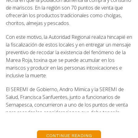
fecha en que la población aumenta la compra y consumo
de mariscos. En la región son 70 puntos de venta que
ofrecerán los productos tradicionales como cholgas,
choritos, almejas y pescados.
Con este motivo, la Autoridad Regional realiza hincapié en
la fiscalización de estos locales y en entregar un mensaje
preventivo de recodar la existencia del fenómeno de la
Marea Roja, toxina que se puede acumular en los
mariscos y producir en las personas intoxicaciones e
inclusive la muerte.
El SEREMI de Gobierno, Andro Mimica y la SEREMI de
Salud, Francisca Sanfuentes, junto a funcionarios de
Sernapesca, concurrieron a uno de los puntos de venta
para recodar las consideraciones que debe tener la
población al momento de comprar o consumir.
El SEREMI Mimica señaló que “como Gobierno es muy
CONTINUE READING