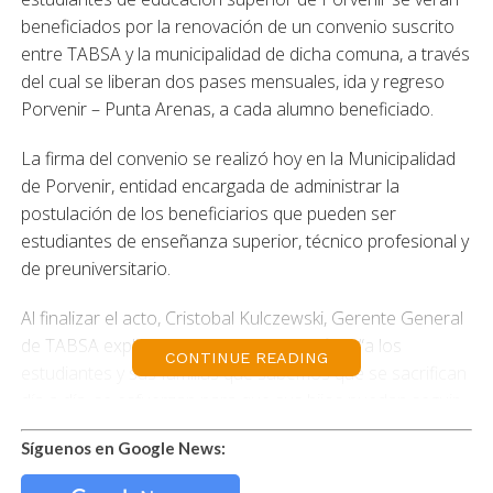
beneficiados por la renovación de un convenio suscrito
entre TABSA y la municipalidad de dicha comuna, a través
del cual se liberan dos pases mensuales, ida y regreso
Porvenir – Punta Arenas, a cada alumno beneficiado.
La firma del convenio se realizó hoy en la Municipalidad
de Porvenir, entidad encargada de administrar la
postulación de los beneficiarios que pueden ser
estudiantes de enseñanza superior, técnico profesional y
de preuniversitario.
Al finalizar el acto, Cristobal Kulczewski, Gerente General
de TABSA explicó que este es un beneficio “a los
CONTINUE READING
estudiantes y sus familias que sabemos que se sacrifican
día a día, se esfuerzan para que sus hijos puedan seguir
estudiando y capacitándose profesionalmente, por lo
Síguenos en Google News:
tanto, hemos querido apoyar con estos pases liberados
para 150 estudiantes que ocupan el servicio Porvenir –