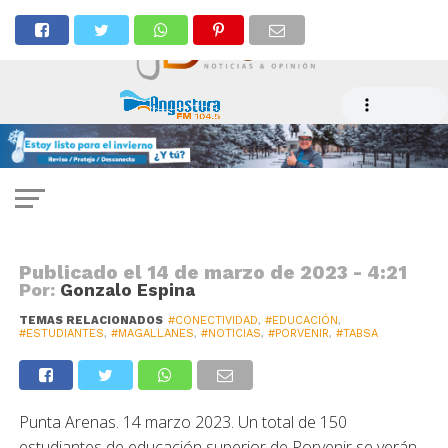
NOTICIAS
Tabsa apoya a estudiantes de
Porvenir
Publicado el
14 de marzo de 2023 - 4:21
Por:
Gonzalo Espina
TEMAS RELACIONADOS
#CONECTIVIDAD
,
#EDUCACIÓN
,
#ESTUDIANTES
,
#MAGALLANES
,
#NOTICIAS
,
#PORVENIR
,
#TABSA
Punta Arenas. 14 marzo 2023. Un total de 150
estudiantes de educación superior de Porvenir se verán