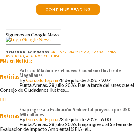
El gerente general de Blumar, Gerardo Balbontín, destacó
que “poder participar en un pabellón en esta feria nos da
CONTINUE READING
mucho orgullo. Esta feria es una de las principales a nivel
mundial, considerando que este mercado es el principal
al que llega el salmón chileno. Laguna Blanca representa
Síguenos en Google News:
el futuro de la salmonicultura, donde hemos trabajado de
la mano con prácticas de acuicultura responsable”.
TEMAS RELACIONADOS
#BLUMAR
,
#ECONOMIA
,
#MAGALLANES
,
#NOTICIAS
,
#SALMONICULTURA
Más en Noticias
Por su parte, el gerente comercial de Blumar, Daniel
Montoya, señaló que “desde hace años buscamos ser
Patricio Mladinic es el nuevo Ciudadano Ilustre de
Magallanes
Noticias
actores activos en el mercado estadounidense, el cual
By
Gonzalo Espina
28 de julio de 2026 - 9:07
está en constante crecimiento y donde queremos
Punta Arenas. 28 julio 2026. Fue la tarde del lunes que el
Consejo de Ciudadanos Ilustres,...
presentar nuestro salmón de primera calidad Laguna
Blanca. Como empresa hemos trabajado arduamente en
nuestro camino a la sostenibilidad de nuestros
Enap ingresa a Evaluación Ambiental proyecto por US$
productos, los que destacan por su excelencia y que, sin
690 millones
Noticias
By
Gonzalo Espina
28 de julio de 2026 - 6:00
lugar a dudas, llamarán la atención de los consumidores
Punta Arenas. 28 julio 2026. Enap ingresó al Sistema de
Evaluación de Impacto Ambiental (SEIA) el...
locales”.