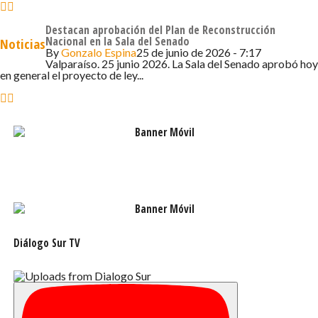
“Invitamos a todos los asistentes de la feria a visitar el
Destacan aprobación del Plan de Reconstrucción
stand 105 para conocer más sobre nosotros y el trabajo
Nacional en la Sala del Senado
Noticias
que hemos realizado durante los últimos años, además
By
Gonzalo Espina
25 de junio de 2026 - 7:17
Valparaíso. 25 junio 2026. La Sala del Senado aprobó hoy
de poder construir nuevas relaciones y expandir nuestra
en general el proyecto de ley...
presencia en el mercado internacional y estadounidense”,
puntualizó el ejecutivo.
Diálogo Sur TV