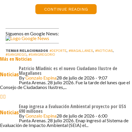
los competidores quedaron muy contentos y nos están
pidiendo ya una segunda edición. Cumplimos nuestro
CONTINUE READING
objetivo que era dar a conocer el Parque Nacional Pali
Aike, que está ubicado en nuestra comuna. Queremos
fomentar el deporte, el turismo y la cultura en San
Síguenos en Google News:
Gregorio y este tipo de actividades nos ayudan mucho»,
indicó Katherinne Villegas, directora de Desarrollo
TEMAS RELACIONADOS
#DEPORTE
,
#MAGALLANES
,
#NOTICIAS
,
Comunitario de la Ilustre Municipalidad de San Gregorio.
#SANGREGO
,
#SANGREGORIO
Más en Noticias
Los participantes del «Pali Aike Trail» recorrieron
Patricio Mladinic es el nuevo Ciudadano Ilustre de
Magallanes
Noticias
senderos repletos de abundantes cráteres y campos de
By
Gonzalo Espina
28 de julio de 2026 - 9:07
lava que asemejan un paisaje lunar. Los circuitos
Punta Arenas. 28 julio 2026. Fue la tarde del lunes que el
Consejo de Ciudadanos Ilustres,...
incluyeron hitos característicos del Parque Nacional,
como la Laguna Ana, la Cueva Pali Aike, el Cráter Morada
del Diablo.
Enap ingresa a Evaluación Ambiental proyecto por US$
690 millones
Noticias
By
Gonzalo Espina
28 de julio de 2026 - 6:00
En los 7K, venció Edison Fernández (36’03»), le siguió
Punta Arenas. 28 julio 2026. Enap ingresó al Sistema de
Eduardo Valdivia (36’29») y completó el podio Darío Ulloa
Evaluación de Impacto Ambiental (SEIA) el...
(37’27»). En tanto, en los 7K para Damas, ganó Claudia