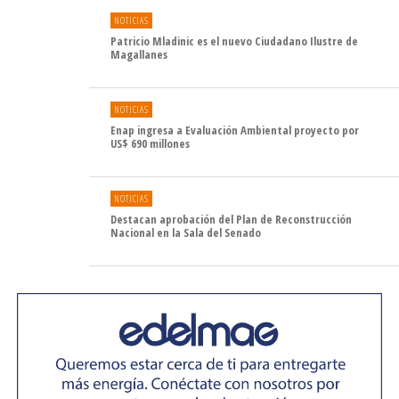
NOTICIAS
La Delegada Presidencial Regional, resaltó la importancia
Patricio Mladinic es el nuevo Ciudadano Ilustre de
de este reconocimiento integral, que tiene una cualidad
Magallanes
de inclusión y visibilización de la diversidad, prestando
atención a las desigualdades sociales, territoriales y de
NOTICIAS
género. “Hoy día estuvimos compartiendo este desayuno
Enap ingresa a Evaluación Ambiental proyecto por
con los alumnos y alumnas destacadas de nuestra
US$ 690 millones
región, entendiendo que por sobre todo son personas y
no solo números. Es una transición que estamos
NOTICIAS
haciendo como Gobierno, nos interesa darle ese
Destacan aprobación del Plan de Reconstrucción
enfoque, sabemos que hay familias, hay trayectoria, hay
Nacional en la Sala del Senado
esfuerzo y en este grupo de alumnos estamos haciendo
un reconocimiento, sabemos que hay muchas familias en
Magallanes a quienes debemos reconocer y valorar el
esfuerzo, el sacrificio y también valorar una etapa
importante que se viene y que esperamos que la
disfruten y permita su desarrollo humano”