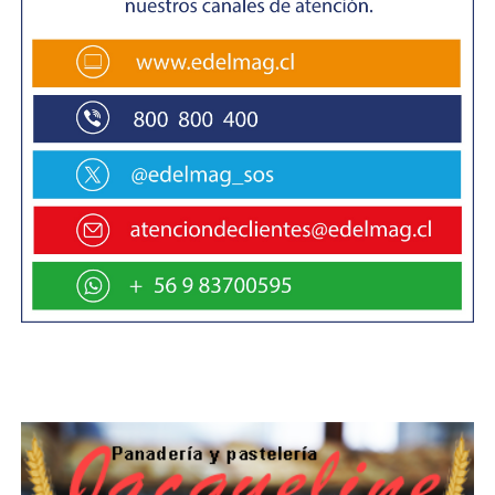
Asimismo, el Seremi de Educación, Valentín Aguilera
Gómez, reafirmó que, “esta nueva versión de la PAES en
vez de puntajes nacionales, regionales, entrega distinción
a las trayectorias educativas. En el caso de este
encuentro, estamos hablando de las personas
destacadas y distinguidas en el territorio. Hoy, estuvimos
hablando de sus experiencias, de sus motivaciones,
estuvimos con sus familias. A nivel nacional se entregan
distinciones a estudiantes que se encuentran con algún
nivel de discapacidad, o son representantes de pueblos
originarios, o que han estudiado en establecimientos que
no preparan para estas pruebas, como colegios técnico-
profesionales y también a estudiantes de regiones. En
nuestro sistema educativo tenemos una diversidad de
estudiantes, de historias, de trayectorias de vida y
también de esfuerzo, que es necesario en este caso
reconocer”.