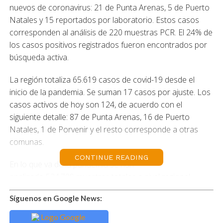
nuevos de coronavirus: 21 de Punta Arenas, 5 de Puerto
Natales y 15 reportados por laboratorio. Estos casos
corresponden al análisis de 220 muestras PCR. El 24% de
los casos positivos registrados fueron encontrados por
búsqueda activa.
La región totaliza 65.619 casos de covid-19 desde el
inicio de la pandemia. Se suman 17 casos por ajuste. Los
casos activos de hoy son 124, de acuerdo con el
siguiente detalle: 87 de Punta Arenas, 16 de Puerto
Natales, 1 de Porvenir y el resto corresponde a otras
comunas.
CONTINUE READING
En lo que va de la pandemia se han
analizado 534.709 muestras totales a nivel regional.
Tenemos una positividad diaria de un 8,64% y 10,74% en
Síguenos en Google News:
promedio semanal.