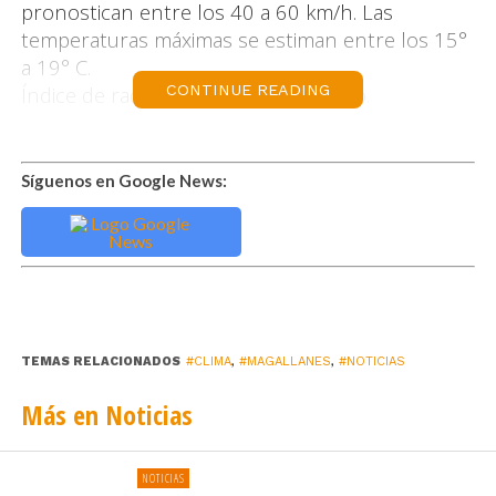
pronostican entre los 40 a 60 km/h. Las
temperaturas máximas se estiman entre los 15°
a 19° C.
Índice de radiación UV: 8-10 Muy Alto.
CONTINUE READING
Síguenos en Google News:
TEMAS RELACIONADOS
#CLIMA
,
#MAGALLANES
,
#NOTICIAS
Más en Noticias
NOTICIAS