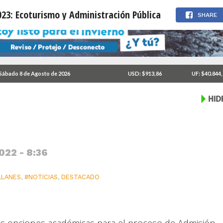
023: Ecoturismo y Administración Pública
SHARE
as para el 2023:
Sábado 8 de Agosto de 2026
USD: $913,86
UF: $40.844
ca
022 - 8:36
LLANES
,
#NOTICIAS
,
DESTACADO
s opciones académicas para el proceso de Admisión