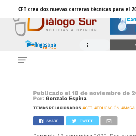
CFT crea dos nuevas carreras técnicas para el 2
NOTICIAS
CFT crea dos nuevas carreras técnic
Ecoturismo y Administración Públi
Publicado el
18 de noviembre de 2
Por:
Gonzalo Espina
TEMAS RELACIONADOS
#CFT
,
#EDUCACIÓN
,
#MAGA
SHARE
TWEET
Porvenir. 18 noviembre 2022. Dos nueva