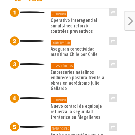
SEGURIDAD
Operativo interagencial
simultáneo reforzó
controles preventivos
CONECTIVIDAD
Aseguran conectividad
marítima Chile por Chile
OBRAS PÚBLICAS
Empresarios natalinos
endurecen postura frente a
obras en aeródromo Julio
Gallardo
SEGURIDAD
Nuevo control de equipaje
refuerza la seguridad
fronteriza en Magallanes
TRANSPORTES
Entró en operación servicio