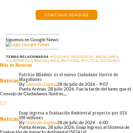
responsabilidad del Gobierno el acompañarlas, ya que
cumplen un rol fundamental para que la sociedad se
fortalezca en democracia, enfatizando que: “Sabemos
CONTINUE READING
que cuando el Estado no ha llegado, ahí han estado
ustedes”, “es un trabajo no remunerado, que se realiza
por convicción, porque se cree en la organización social,
Síguenos en Google News:
se cree que cuando trabajamos en colectivo, cuando nos
organizamos, podemos convencer a una comunidad, a
TEMAS RELACIONADOS
#DELEGADA PRESIDENCIAL MAGALLANES
,
una comuna. Nuestro compromiso es que cuenten con
#LUZBERMUDEZ
,
#MAGALLANES
,
#NOTICIAS
,
#POLITICA
,
DESTACADO
Más en Noticias
nosotros como Gobierno, cuenten con nosotros como
Estado, las puertas estarán abiertas, porque entendemos
Patricio Mladinic es el nuevo Ciudadano Ilustre de
Magallanes
Noticias
la importancia del tejido social”.
By
Gonzalo Espina
28 de julio de 2026 - 9:07
Punta Arenas. 28 julio 2026. Fue la tarde del lunes que el
Consejo de Ciudadanos Ilustres,...
La idea es reforzar el trabajo que realizan estas
organizaciones que cumplen un rol relevante en la
comunidad. Esta es una convocatoria que se realiza en
Enap ingresa a Evaluación Ambiental proyecto por US$
forma anual, las postulaciones se hicieron en marzo,
690 millones
Noticias
By
Gonzalo Espina
28 de julio de 2026 - 6:00
hubo un proceso de recepción de documentación,
Punta Arenas. 28 julio 2026. Enap ingresó al Sistema de
Evaluación de Impacto Ambiental (SEIA) el...
trabajo intenso y comprometido del Departamento Social