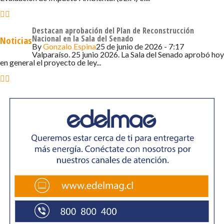
de la Delegación, acompañando a vecinos y vecinas para
que esta postulación se facilitara, para poder ahora
Destacan aprobación del Plan de Reconstrucción
ejecutarlo y adquirir insumos que les permitan potenciar y
Nacional en la Sala del Senado
Noticias
By
Gonzalo Espina
25 de junio de 2026 - 7:17
mejorar el trabajo que están haciendo.
Valparaíso. 25 junio 2026. La Sala del Senado aprobó hoy
en general el proyecto de ley...
En ese sentido, la Seremi de la Mujer y Seremi de
Gobierno (s); Alejandra Ruiz, manifestó que “Para
nosotros como Gobierno es muy importante poder
fortalecer a las organizaciones sociales y en este caso
concretamente con recursos para que puedan
desarrollar las distintas actividades que en este caso
fueron proyectos muy diversos de distintas
organizaciones sociales, agrupaciones folclóricas,
deportivas y como Gobierno esperamos que este fondo
fortalezca estas agrupaciones, las actividades que
desarrollan, porque van en beneficio de toda la
comunidad”.