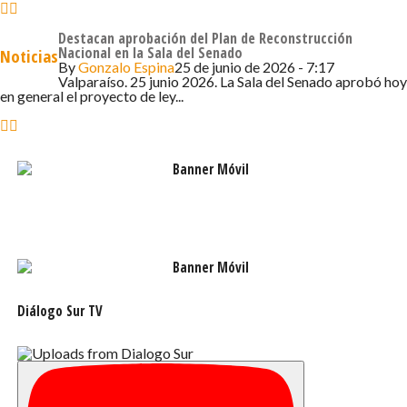
silvestres protegidas donde nosotros apoyamos con las
Destacan aprobación del Plan de Reconstrucción
autorizaciones para las investigaciones, así como nos
Nacional en la Sala del Senado
Noticias
permite tomar decisiones y políticas respecto al lugar en
By
Gonzalo Espina
25 de junio de 2026 - 7:17
Valparaíso. 25 junio 2026. La Sala del Senado aprobó hoy
base a estos reconocimientos» señaló.
en general el proyecto de ley...
Diálogo Sur TV