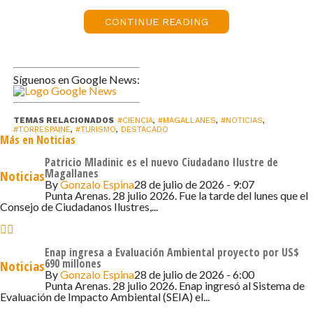
Para la directora regional de la Corporación Nacional
CONTINUE READING
Forestal (CONAF) en Magallanes, Alejandra Silva, se trata
de un importante reconocimiento «que va a suscitar
interés en el mundo científico que se ha realizado con
Síguenos en Google News:
centros de investigación, universidades regionales como
la UMAG, nacionales e internacionales y donde
facilitamos la logística para que puedan desarrollar sus
TEMAS RELACIONADOS
#CIENCIA
,
#MAGALLANES
,
#NOTICIAS
,
#TORRESPAINE
,
#TURISMO
,
DESTACADO
Más en Noticias
estudios»
Patricio Mladinic es el nuevo Ciudadano Ilustre de
Para el Jefe de áreas Silvestres Protegidas de CONAF,
Magallanes
Noticias
By
Gonzalo Espina
28 de julio de 2026 - 9:07
Mauricio Ruiz el reconocimiento originado por la
Punta Arenas. 28 julio 2026. Fue la tarde del lunes que el
postulación que realizó el Servicio Nacional de Geología y
Consejo de Ciudadanos Ilustres,...
Minería (SERNAGEOMIN) va a dar un impulso a la
actividad científica que estaba decaída producto de la
Enap ingresa a Evaluación Ambiental proyecto por US$
pandemia.
690 millones
Noticias
By
Gonzalo Espina
28 de julio de 2026 - 6:00
Punta Arenas. 28 julio 2026. Enap ingresó al Sistema de
«Es muy importante que se reconozca el patrimonio
Evaluación de Impacto Ambiental (SEIA) el...
natural y geológico que existe al interior de las áreas