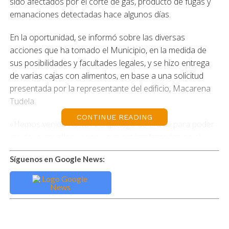
sido afectados por el corte de gas, producto de fugas y
emanaciones detectadas hace algunos días.
En la oportunidad, se informó sobre las diversas
acciones que ha tomado el Municipio, en la medida de
sus posibilidades y facultades legales, y se hizo entrega
de varias cajas con alimentos, en base a una solicitud
presentada por la representante del edificio, Macarena
Tudela.
CONTINUE READING
«Hemos venido hasta Archipiélago de Chiloé para poder
ayudar a aquellos vecinos que están afectados en el
edificio que está con los suministros de gas cortados y
Síguenos en Google News:
claramente hay algunos vecinos que no han tenido redes
de ayuda de familias o irse a casa de amigos y aquellos
que están con la mayor necesidad, sobre todo de
alimento y calefacción, se van a instalar aquí en la sede
para poder estar durante el día y tener alimentos, y
nosotros les hemos aportado justamente con alimentos