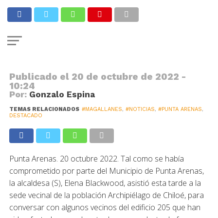
NOTICIAS
Entregan alimentos a vecinos
afectados por falta de gas
Publicado el
20 de octubre de 2022 -
10:24
Por:
Gonzalo Espina
TEMAS RELACIONADOS
#MAGALLANES
,
#NOTICIAS
,
#PUNTA ARENAS
,
DESTACADO
Punta Arenas. 20 octubre 2022. Tal como se había
comprometido por parte del Municipio de Punta Arenas,
la alcaldesa (S), Elena Blackwood, asistió esta tarde a la
sede vecinal de la población Archipiélago de Chiloé, para
conversar con algunos vecinos del edificio 205 que han