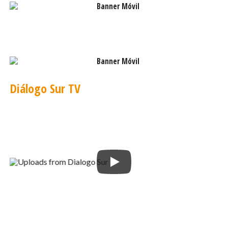
Tudela, también mostró su agradecimiento por los
alimentos recibidos. «Nos parece súper buena,
quedamos asombrados con la ayuda de los congelados,
todo lo que viene porque de por sí, el agregado siempre
es el más caro y que los vecinos no tienen. Así que
agradecida porque igual muchos vecinos están a puro
pan y café y comer cosas secas ya estamos aburridos,
Diálogo Sur TV
así que nos viene genial y yo creo que empezamos ahora
mismo en la noche a hacer una cena para los vecinos y
después mañana ver cómo vamos evolucionando. Pero
muy agradecidas por la ayuda que nos trajo la
Municipalidad con los alimentos», precisó.
Las asistentes sociales del Municipio se mantendrán
alertas a la situación, para evaluar posibles casos de
mayor necesidad.