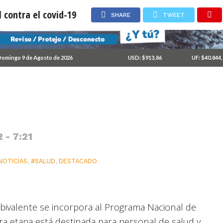
l contra el covid-19
SHARE
TWEET
cunación anual contra el
omingo 9 de Agosto de 2026
USD: $913,86
UF: $40.844
 - 7:21
NOTICIAS
,
#SALUD
,
DESTACADO
bivalente se incorpora al Programa Nacional de
ra etapa está destinada para personal de salud y