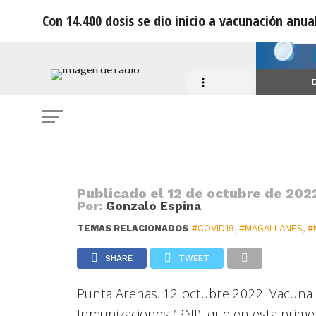
Con 14.400 dosis se dio inicio a vacunación anua
COVID
Con 14.400 dosis se dio inicio a va
D
covid-19
Publicado el
12 de octubre de 2022
Por:
Gonzalo Espina
TEMAS RELACIONADOS
#COVID19
,
#MAGALLANES
,
#
SHARE
TWEET
Punta Arenas. 12 octubre 2022. Vacuna 
Inmunizaciones (PNI), que en esta prime