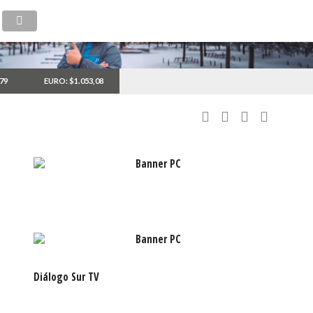
,79
EURO: $1.053,08
Diálogo Sur TV