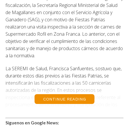
fiscalización, la Secretaría Regional Ministerial de Salud
de Magallanes en conjunto con el Servicio Agrícola y
Ganadero (SAG), y con motivo de Fiestas Patrias
realizaron una visita inspectiva a la sección de carnes de
Supermercado Rofil en Zona Franca. Lo anterior, con el
objetivo de verificar el cumplimiento de las condiciones
sanitarias y de manejo de productos cárneos de acuerdo
a la normativa.
La SEREMI de Salud, Francisca Sanfuentes, sostuvo que,
durante estos días previos a las Fiestas Patrias, se
intensificarán las fiscalizaciones a las 50 carnicerías
autorizadas de la región. En estos procesos se
inspecciona el cumplimiento de la normativa referente al
CONTINUE READING
procesamiento, almacenamiento y manipulación de los
productos cárneos.
Síguenos en Google News:
La SEREMI de Agricultura, Irene Ramírez Mérida, explicó