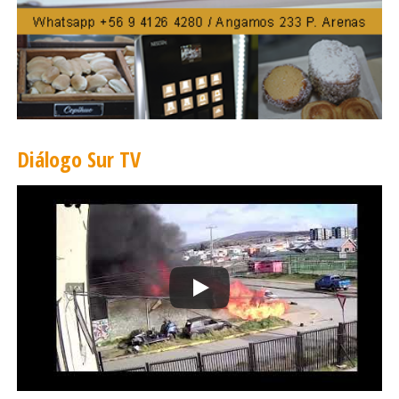
más de 50 carnicerías y locales que venden productos
cárneos, entre supermercados e importadores. Durante
las últimas semanas no se han iniciado sumarios
sanitarios por esta causa.
Aunque la situación epidemiológica de la región en
materia de Covid-19 es favorable, se deben mantener y
Diálogo Sur TV
reforzar las medidas de autocuidado para prevenir
contagios y cuidar lo que hemos avanzado. Es por eso
que se insiste en el autocuidado en todas las acciones
diarias, como son el frecuente lavado de manos con
agua y jabón, complementando con alcohol gel, uso
adecuado de mascarilla, distanciamiento físico y la
ventilación de hogares y lugares de trabajo.