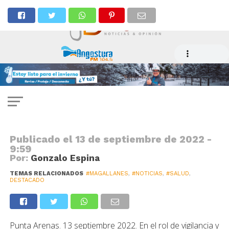
NOTICIAS
Refuerzan fiscalizaciones a
carnicería y puntos de ventas por
Fiestas Patrias
Publicado el
13 de septiembre de 2022 -
9:59
Por:
Gonzalo Espina
TEMAS RELACIONADOS
#MAGALLANES
,
#NOTICIAS
,
#SALUD
,
DESTACADO
Punta Arenas. 13 septiembre 2022. En el rol de vigilancia y