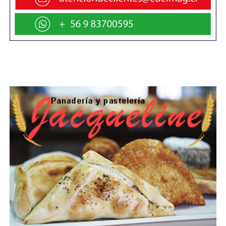
fiscalizada considera un adecuado cumplimiento de la
cadena de frío y verificar que en carnes envasadas sean
comercializadas en empaque original, con el fin que se
posibilite distinguir claramente la categoría y corte de la
carne, fecha de elaboración e información de planta
faenadora, así como otros datos que permitan realizar
una trazabilidad del producto. También, sostuvo, se
fiscaliza que el personal a cargo de su manipulación y
venta cumpla con indumentarias adecuada.
La acción fiscalizadora tiene como objetivo prevenir
posibles intoxicaciones alimentarias por consumir
productos en mal estado, conservación deficiente, sin
cadena de frio, entre otros. A esto se suma la posibilidad
de intoxicaciones por ingesta excesiva de alimentos en
estas fiestas.
A nivel regional se inspeccionan durante estas semanas