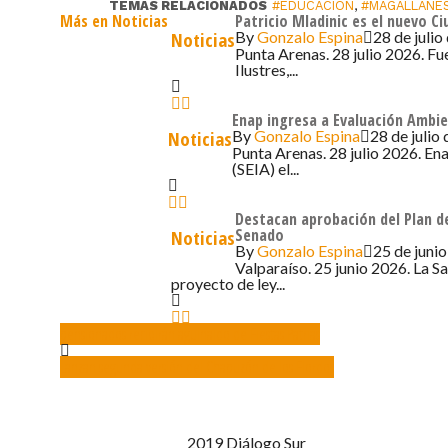
TEMAS RELACIONADOS
#EDUCACIÓN
,
#MAGALLANE
Más en Noticias
Patricio Mladinic es el nuevo C
By
Gonzalo Espina
28 de julio
Noticias
Punta Arenas. 28 julio 2026. Fu
Ilustres,...
Enap ingresa a Evaluación Ambie
By
Gonzalo Espina
28 de julio
Noticias
Punta Arenas. 28 julio 2026. En
(SEIA) el...
Destacan aprobación del Plan de
Senado
Noticias
By
Gonzalo Espina
25 de junio
Valparaíso. 25 junio 2026. La S
proyecto de ley...
pensionados recibirán aguinaldo de Fiestas Patrias
Lanzan segunda versión del Chapuzón de los Fiordos
2019 Diálogo Sur