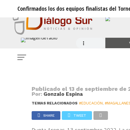
Confirmados los dos equipos finalistas del Tor
NOTICIAS
Confirmados los dos equipos finali
Debate de la Corporación Municipa
Publicado el
13 de septiembre de 2
Por:
Gonzalo Espina
TEMAS RELACIONADOS
#EDUCACIÓN
,
#MAGALLANE
SHARE
TWEET
Punta Arenas. 13 septiembre 2022.
La c