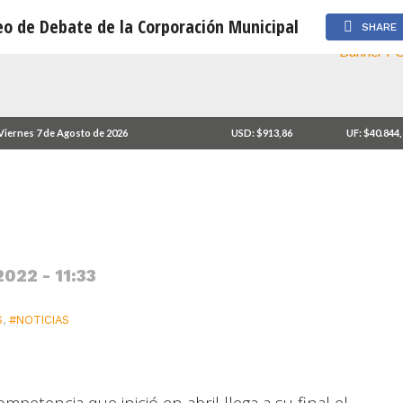
neo de Debate de la Corporación Municipal
SHARE
stas del Torneo de
Viernes 7 de Agosto de 2026
USD: $913,86
UF: $40.844
l
022 - 11:33
S
,
#NOTICIAS
ompetencia que inició en abril llega a su final el